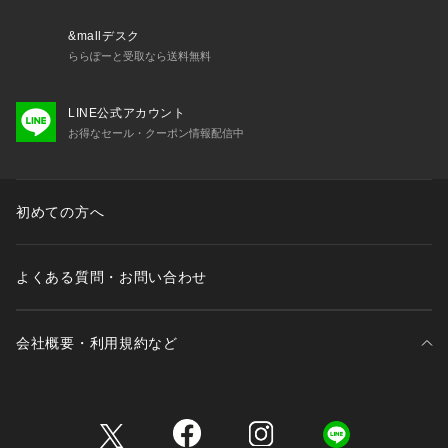
生地の厚さ：薄め
&mallデスク
【スタッフコメント】
ららぽーと受取なら送料無料
年齢:20代/身長:153cm/普段着用サイズ：S~Mサイズ
着用感：腰回りをカバーしてくれる丈感なので
LINE公式アカウント
フレアデニムで大人カジュアルに着るとスタイルも綺麗に
お得なセール・クーポン情報配信中
見えてバランス良く着こなせます！
＊＊＊＊＊＊＊＊＊＊＊＊＊＊＊＊＊＊＊＊＊＊＊
初めての方へ
《 お気に入り追加がおすすめ 》
・「?お気に入りに追加」で再入荷・ラスト１点・値下げなど
の通知を受け取ることができます。
よくある質問・お問い合わせ
・「?お気に入りブランドに追加」で新商品・再入荷・セール
などお得な情報を受け取ることができます。
※詳しい洗濯方法については、商品の品質表示タグをご覧くだ
会社概要・利用規約など
さい。
※撮影時の光の関係で、画面上の画像と実際のお色とでは若干
の色差が生じる可能性がございます。
三井不動産が展開する商業施設一覧
また、ご覧いただいているモニター画面や、お使いのブラウザ
によっても、