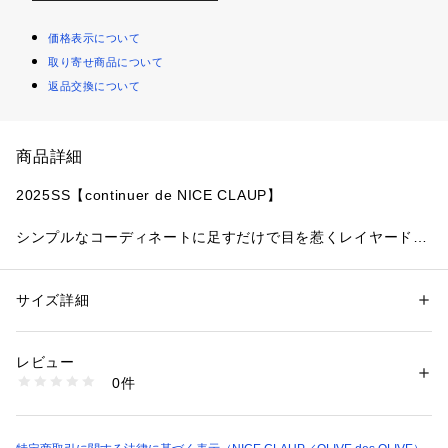
価格表示について
取り寄せ商品について
返品交換について
商品詳細
2025SS【continuer de NICE CLAUP】
シンプルなコーディネートに足すだけで目を惹くレイヤードス
タイルに。透け感のある刺繍デザインが女性らしい雰囲気を演
出します。
サイズ詳細
性別：
レディース
■ デザイ ン
カテゴリー：
ファッション
 ＞ 
トップス
 ＞ 
その他トップス
素材：本体ポリエステル100% 
ふわっと広がるフェミニンなシルエットが女性らしさを演出
刺繍糸コットン100% 
レビュー
ショルダーの紐はアジャスター付きで調整可能です。
別布ポリエステル95% ポリウレタン5%
0件
前にリボンで結べるようになっているため大人可愛い仕上がり
生産国：中国
に。
商品番号：
1087600000903 
（モール）
パンツやスカートにも合わせやすい程よい丈感で幅広いスタイ
0851040410 （ショップ）
リングが楽しめます。