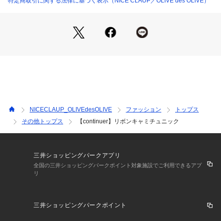
特定商取引に関する法律に基づく表示（NICE CLAUP／OLIVE des OLIVE）
■スタイリング
Tシャツやシャツと合わせたレイヤードスタイルがおすすめ。
夏にはタンクトップやキャミインナーで涼し気に着るのが◎
デニムでカジュアルに着こなすのはもちろん、スウェットパン
ツなども
パジャマっぽくならずにオシャレに着こなしていただけます。
タイトなジャンスカワンピなどに重ね着するのも上級者さんな
仕上がりに。
NICECLAUP_OLIVEdesOLIVE
ファッション
トップス
■素材
その他トップス
【continuer】リボンキャミチュニック
透け感のあるお洒落な刺繍デザインに軽やかな着心地で
さっと着ていただけるのが魅力です。
＊＊＊＊＊＊＊＊＊＊＊＊＊＊＊＊＊＊＊＊＊＊＊
三井ショッピングパークアプリ
全国の三井ショッピングパークポイント対象施設でご利用できるアプ
リ
洗濯方法：
裏地：
透け感：
三井ショッピングパークポイント
伸縮性：
光沢感：なし