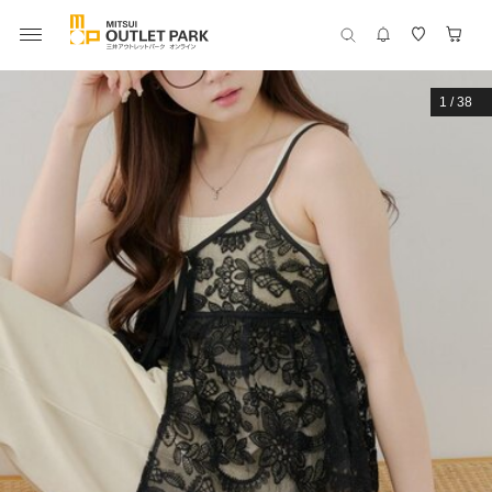
1
/
38