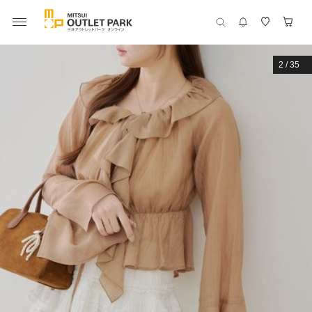
2
/
35