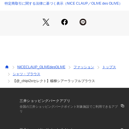
特定商取引に関する法律に基づく表示（NICE CLAUP／OLIVE des OLIVE）
■スタイリング
デニムパンツやスウェットパンツなどのカジュアルな
アイテムとも相性良く着こなしていただけます。
フレアラインのロングスカートで大人っぽい仕上がりに。
ミニスカとロングブーツで合わせた韓国らしいスタイリングも
おすすめです。
■素材
軽やかな素材感とウエストゴムで着心地も抜群。
NICECLAUP_OLIVEdesOLIVE
ファッション
トップス
シャツ・ブラウス
＊＊＊＊＊＊＊＊＊＊＊＊＊＊＊＊＊＊＊＊＊＊＊
【@_chipi2xセレクト】楊柳シアーラッフルブラウス
洗濯方法：
裏地：
透け感：あり
伸縮性：ウエストゴム
三井ショッピングパークアプリ
光沢感：ややあり
全国の三井ショッピングパークポイント対象施設でご利用できるアプ
生地の厚さ：薄め
リ
【スタッフコメント】