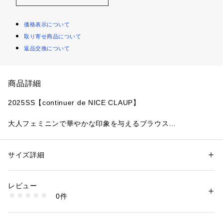
価格表示について
取り寄せ商品について
返品交換について
商品詳細
2025SS【continuer de NICE CLAUP】
大人フェミニンで華やかな印象を与えるブラウス
シアーな生地が抜け感のあるスタイリングに仕上げてくれます
■ デザイン
サイズ詳細
性別：
レディース
落ち感が女性らしく気映えする1枚です。
カテゴリー：
ファッション
 ＞ 
トップス
 ＞ 
シャツ・ブラウス
素材：レーヨン90% ナイロン10%
首回りが広く華奢感をプラスしてくれます。
レビュー
春らしいカラーも含めた４色展開になっており、
生産国：中国
0件
胸下から広がるフレアラインが気になるお腹をカバーしてくれ
商品番号：
1087600000918 
（モール）
0851040400 （ショップ）
ます。
ほど良い透け感で上品な雰囲気を演出します。