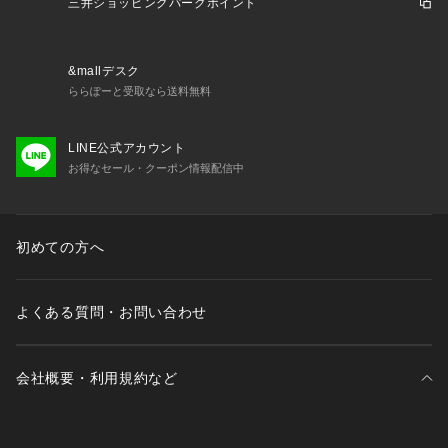
年齢:20代/身長:153cm/普段着用サイズ：S~Mサイズ
三井ショッピングパークポイント
着用感：揺れ感のある女性らしいデザインで
一枚で着映えするアイテムです。ウエストがゴムになって
いて着心地も良かったです。
&mallデスク
＊＊＊＊＊＊＊＊＊＊＊＊＊＊＊＊＊＊＊＊＊＊＊
ららぽーと受取なら送料無料
《 お気に入り追加がおすすめ 》
LINE公式アカウント
・「?お気に入りに追加」で再入荷・ラスト１点・値下げなど
お得なセール・クーポン情報配信中
の通知を受け取ることができます。
・「?お気に入りブランドに追加」で新商品・再入荷・セール
などお得な情報を受け取ることができます。
※詳しい洗濯方法については、商品の品質表示タグをご覧くだ
初めての方へ
さい。
※撮影時の光の関係で、画面上の画像と実際のお色とでは若干
の色差が生じる可能性がございます。
よくある質問・お問い合わせ
また、ご覧いただいているモニター画面や、お使いのブラウザ
によっても、
お色の違いがございますことをあらかじめご了承くださいま
会社概要・利用規約など
せ。
三井不動産が展開する商業施設一覧