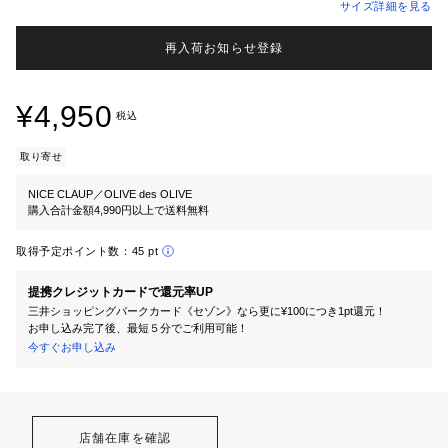
サイズ詳細を見る
再入荷お知らせ登録
¥4,950
税込
取り寄せ
NICE CLAUP／OLIVE des OLIVE
購入合計金額4,990円以上で送料無料
取得予定ポイント数：
45 pt
提携クレジットカードで還元率UP
三井ショッピングパークカード《セゾン》なら更に¥100につき1pt還元！
お申し込み完了後、最短５分でご利用可能！
今すぐお申し込み
店舗在庫を確認