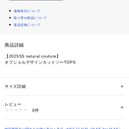
価格表示について
取り寄せ商品について
返品交換について
商品詳細
【2025SS natural couture】
オフショルデザインカットソーTOPS
WEB限定カラー：ネイビー / その他２
■Design
サイズ詳細
性別：
レディース
オフショルが苦手な人でも着やすいオフショル風トップス。
カテゴリー：
ファッション
 ＞ 
トップス
 ＞ 
その他トップス
素材：-
オフショル風デザインで抜け感が出せるアイテムです。
生産国：中国
レビュー
大きなアシメ衿が肩を覆ってくれて肩周りが気にならない優秀
商品番号：
1087600001047 
（モール）
0件
な一枚です。
0351060510 （ショップ）
■Styling
１枚で存在感のある主役アイテムなので、ボトムはシンプルな