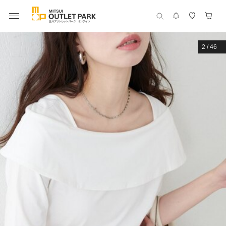
2
/
46