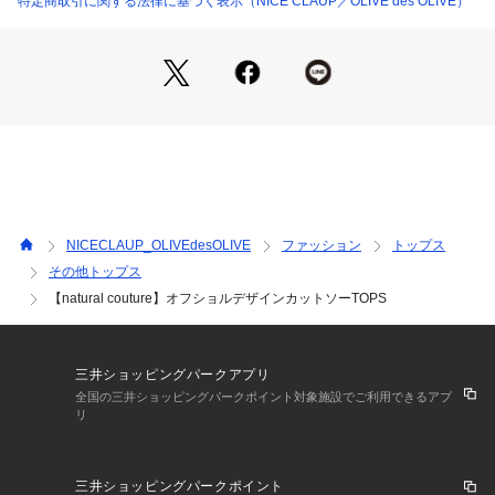
特定商取引に関する法律に基づく表示（NICE CLAUP／OLIVE des OLIVE）
アイテムを選ぶとすっきりとまとまります。
落ち感のあるナロースカートやマーメイドシルエットのスカー
トを合わせると、落ち着いた大人の雰囲気に。
デニムを合わせてカジュアルダウンしても品良くきまります。
キャミワンピースのインナーにして袖のシルエットを引き立た
せるのもおすすめです。
■Fabric
柔らかく肌なじみのいい生地感。
NICECLAUP_OLIVEdesOLIVE
ファッション
トップス
＝＝＝＝＝＝＝＝＝＝＝＝＝＝＝＝＝＝＝＝＝＝＝＝＝
その他トップス
透け感：淡色系ややあり
【natural couture】オフショルデザインカットソーTOPS
裏地：なし
伸縮性：なし
光沢感：なし
生地感：柔らかな生地感
三井ショッピングパークアプリ
＝＝＝＝＝＝＝＝＝＝＝＝＝＝＝＝＝＝＝＝＝＝＝＝＝
全国の三井ショッピングパークポイント対象施設でご利用できるアプ
リ
＜ お気に入り追加がおすすめ ＞
・「?お気に入りに追加」で再入荷・ラスト１点・値下げなど
の通知を受け取ることができます。
三井ショッピングパークポイント