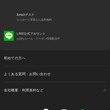
・「?お気に入りブランドに追加」で新商品・再入荷・セール
などお得な情報を受け取ることができます。
※詳しい洗濯方法については、商品の品質表示タグをご覧くだ
&mallデスク
さい。
ららぽーと受取なら送料無料
※撮影時の光の関係で、画面上の画像と実際のお色とでは若干
の色差が生じる可能性がございます。
LINE公式アカウント
また、ご覧いただいているモニター画面や、お使いのブラウザ
お得なセール・クーポン情報配信中
によっても、
お色の違いがございますことをあらかじめご了承くださいま
せ。
初めての方へ
よくある質問・お問い合わせ
会社概要・利用規約など
三井不動産が展開する商業施設一覧