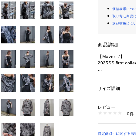
価格表示につ
取り寄せ商品
返品交換につ
商品詳細
【Mavie..7】
2025SS first colle
■KON's comment
シャツにシアーバ
サイズ詳細
性別：
レディース
・ユニセックスサ
カテゴリー：
ファッ
素材：ポリエステル1
・程よい透け感で
生産国：中国
レビュー
活躍すること間違
商品番号：
10876000
0件
5052180290 （シ
■スタイリング
・ボタンを閉めて
特定商取引に関する法律に基