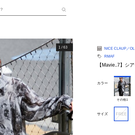
？
1
/
63
NICE CLAUP／OLI
RMAF
【Mavie..7】
カラー
その他1
FREE
サイズ