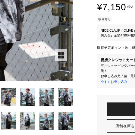
¥7,150
税込
取り寄せ
NICE CLAUP／OLIVE d
購入合計金額4,990
取得予定ポイント数：
6
提携クレジットカー
三井ショッピングパーク
元！
お申し込み完了後、最
今すぐお申し込み
店舗在庫