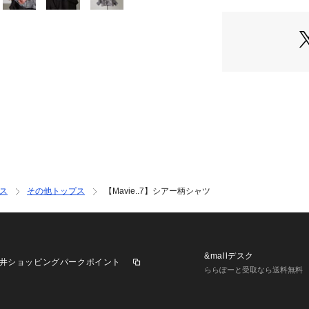
織としても◎
OLIVE）
・第二ボタンまで
とよりスタイリッ
＊＊＊＊＊＊＊＊
裏地：なし
透け感：あり
伸縮性：なし
＊＊＊＊＊＊＊＊
＜ お気に入り追加
ス
その他トップス
【Mavie..7】シアー柄シャツ
・「?お気に入り
げなどの通知を受
・「?お気に入り
セールなどお得な
※詳しい洗濯方法
&mallデスク
井ショッピングパークポイント
覧ください。
ららぽーと受取なら送料無料
※撮影時の光の関
は若干の色差が生