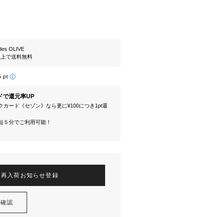
es OLIVE
円以上で送料無料
5 pt
ドで還元率UP
カード《セゾン》なら更に¥100につき1pt還
短５分でご利用可能！
再入荷お知らせ登録
を確認