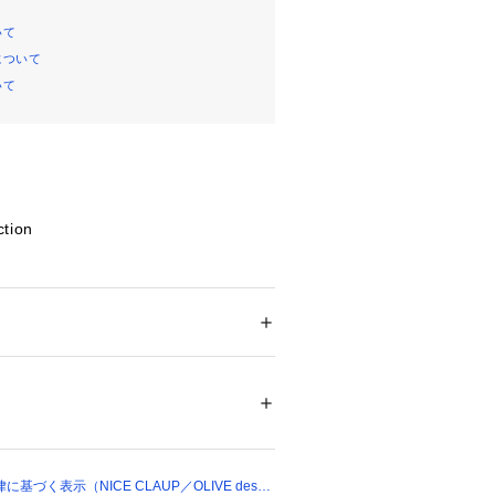
いて
について
いて
ction
ージョンが登場！
イズでおつくりしております。
ション
 ＞ 
トップス
 ＞ 
その他トップス
00%
、夏は日よけや冷房対策に。秋にも大
いなし！
01084 
（モール）
ョップ）
トップスとしても、ボタンを開けて羽
づく表示（NICE CLAUP／OLIVE des