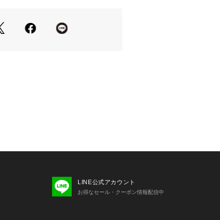
開けて大き目のアクセサリーをつける
シュなコーデができます！
＊＊＊＊＊＊＊＊＊＊＊＊＊＊＊
＊＊＊＊＊＊＊＊＊＊＊＊＊＊＊
がおすすめ ＞
に追加」で再入荷・ラスト１点・値下
け取ることができます。
ブランドに追加」で新商品・再入荷・
情報を受け取ることができます。
については、商品の品質表示タグをご
LINE公式アカウント
お得なセール・クーポン情報配信中
係で、画面上の画像と実際のお色とで
じる可能性がございます。