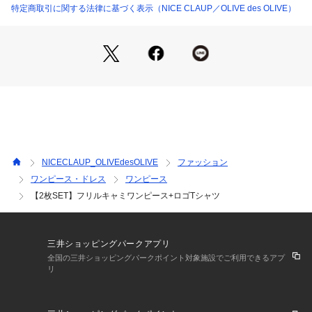
・インナーをグラフィックTシャツに変えてよりカジュアルな
特定商取引に関する法律に基づく表示（NICE CLAUP／OLIVE des OLIVE）
お洒落コーデに♪
・暑い日にはタンクやキャミの上にワンピを重ねるのもオスス
メ
＊＊＊＊＊＊＊＊＊＊＊＊＊＊＊＊＊＊＊＊＊＊＊
洗濯方法：ワンピ手洗い、Tシャツ30度以下
裏地：なし
透け感：Tシャツのみややあり
伸縮性：ワンピうしろゴム入り
NICECLAUP_OLIVEdesOLIVE
ファッション
＊＊＊＊＊＊＊＊＊＊＊＊＊＊＊＊＊＊＊＊＊＊＊
ワンピース・ドレス
ワンピース
【2枚SET】フリルキャミワンピース+ロゴTシャツ
＜ お気に入り追加がおすすめ ＞
・「?お気に入りに追加」で再入荷・ラスト１点・値下げなど
の通知を受け取ることができます。
・「?お気に入りブランドに追加」で新商品・再入荷・セール
三井ショッピングパークアプリ
などお得な情報を受け取ることができます。
全国の三井ショッピングパークポイント対象施設でご利用できるアプ
※詳しい洗濯方法については、商品の品質表示タグをご覧くだ
リ
さい。
※撮影時の光の関係で、画面上の画像と実際のお色とでは若干