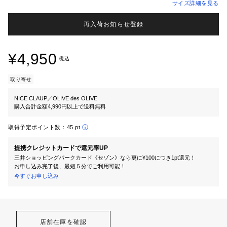
サイズ詳細を見る
再入荷お知らせ登録
¥4,950
税込
取り寄せ
NICE CLAUP／OLIVE des OLIVE
購入合計金額4,990円以上で送料無料
取得予定ポイント数：
45 pt
提携クレジットカードで還元率UP
三井ショッピングパークカード《セゾン》なら更に¥100につき1pt還元！
お申し込み完了後、最短５分でご利用可能！
今すぐお申し込み
店舗在庫を確認