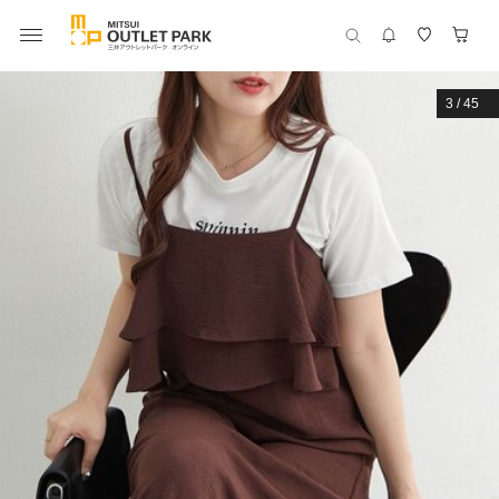
3
/
45