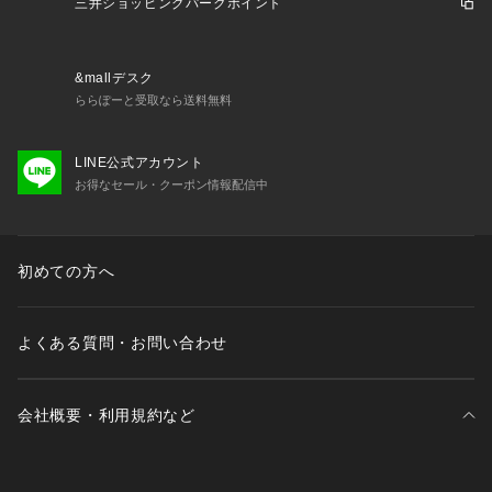
の色差が生じる可能性がございます。
三井ショッピングパークポイント
また、ご覧いただいているモニター画面や、お使いのブラウザ
によっても、
お色の違いがございますことをあらかじめご了承くださいま
&mallデスク
せ。
ららぽーと受取なら送料無料
LINE公式アカウント
お得なセール・クーポン情報配信中
初めての方へ
よくある質問・お問い合わせ
会社概要・利用規約など
三井不動産が展開する商業施設一覧