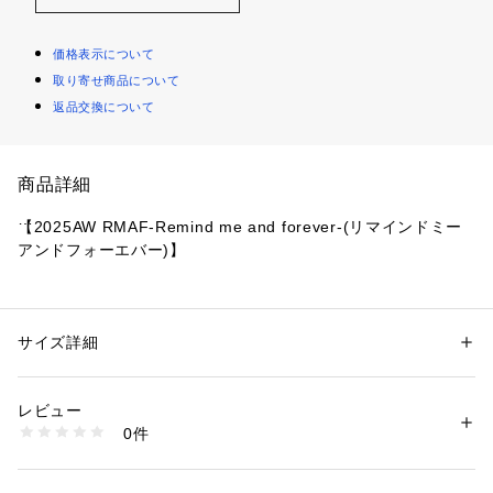
価格表示について
取り寄せ商品について
返品交換について
商品詳細
【2025AW RMAF-Remind me and forever-(リマインドミー
アンドフォーエバー)】
■ デザイン
・夏に1セットは手に入れておきたい万能アイテム
サイズ詳細
性別：
レディース
・レイヤードコーデにも重宝する半袖Tシャツと、胸元フリル
カテゴリー：
ファッション
 ＞ 
ワンピース・ドレス
 ＞ 
ワンピース
素材：【ワンピース】ポリエステル100% 
がポイントになったワンピース
【Tシャツ】ポリエステル65% コットン35%
レビュー
・着回し力の高い2つなのでこの夏活躍してくれること間違い
0件
なし!!
生産国：中国
商品番号：
1087600001165 
（モール）
5052090090 （ショップ）
■スタイリング