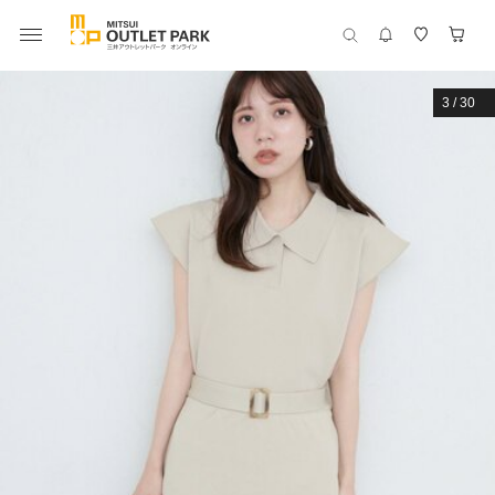
3
/
30