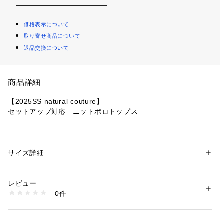
価格表示について
取り寄せ商品について
返品交換について
商品詳細
【2025SS natural couture】
セットアップ対応　ニットポロトップス
■デザイン
都会的で洗練された印象を与える、襟付きニットポロトップ
ス。
サイズ詳細
性別：
レディース
カジュアルながらも上品さを兼ね備え、大人の女性にぴったり
カテゴリー：
ファッション
 ＞ 
トップス
 ＞ 
その他トップス
素材：ポリエステル 100%
のアイテムです。
生産国：中国
レビュー
衿付きデザインで、きちんと感を演出しつつ抜け感をプラス。
商品番号：
1087600001175 
（モール）
0件
程よいゆとりのあるシルエットで肩まわりを華奢に見せてく
0651051110 （ショップ）
れ、リラックス感のある着心地に。