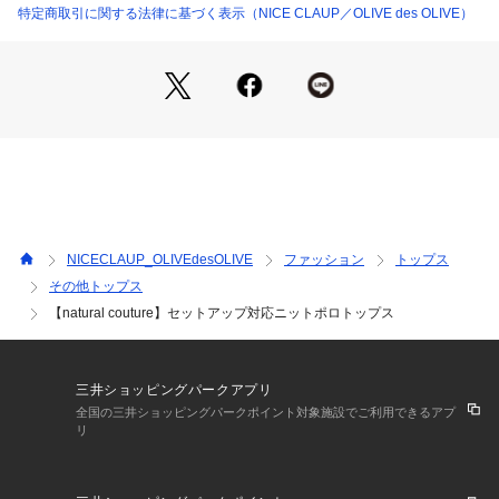
■スタイリング　
特定商取引に関する法律に基づく表示（NICE CLAUP／OLIVE des OLIVE）
Series のアイテムとセットアップでお召頂くと統一感のある
上品な着こなしが完成します。
デニムやワイドパンツと合わせて、大人のカジュアルスタイル
に。足元はスニーカーやサンダルで軽快さをプラス。
フレアスカートやテーパードパンツと合わせて、オフィスにも
対応できるきれいめスタイルに。
シンプルなデザインなので、カジュアルからきれいめまで、幅
広いスタイリングにマッチします。
■生地
NICECLAUP_OLIVEdesOLIVE
ファッション
トップス
さらっとしたポリニット素材。
その他トップス
【natural couture】セットアップ対応ニットポロトップス
■シリーズ
0351010620　セットアップ対応　べっこうベルト付きニット
タイトスカート
0351010630　セットアップ対応　べっこうベルト付きニット
三井ショッピングパークアプリ
フレアスカート
全国の三井ショッピングパークポイント対象施設でご利用できるアプ
0351051100　セットアップ対応　Vネックシンプルニット
リ
＊＊＊＊＊＊＊＊＊＊＊＊＊＊＊＊＊＊＊＊＊＊＊