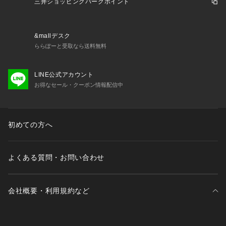
お手入れ方法：手洗い
三井ショッピングパークポイント
透け感：なし
裏地：なし
伸縮性：あり
&mallデスク
光沢感：なし
ららぽーと受取なら送料無料
生地感：さらっとした生地感
＊＊＊＊＊＊＊＊＊＊＊＊＊＊＊＊＊＊＊＊＊＊＊
LINE公式アカウント
お得なセール・クーポン情報配信中
＜ お気に入り追加がおすすめ ＞
・「?お気に入りに追加」で再入荷・ラスト１点・値下げなど
の通知を受け取ることができます。
初めての方へ
・「?お気に入りブランドに追加」で新商品・再入荷・セール
などお得な情報を受け取ることができます。
※詳しい洗濯方法については、商品の品質表示タグをご覧くだ
よくある質問・お問い合わせ
さい。
※撮影時の光の関係で、画面上の画像と実際のお色とでは若干
の色差が生じる可能性がございます。
会社概要・利用規約など
また、ご覧いただいているモニター画面や、お使いのブラウザ
によっても、
お色の違いがございますことをあらかじめご了承くださいま
せ。
三井不動産が展開する商業施設一覧