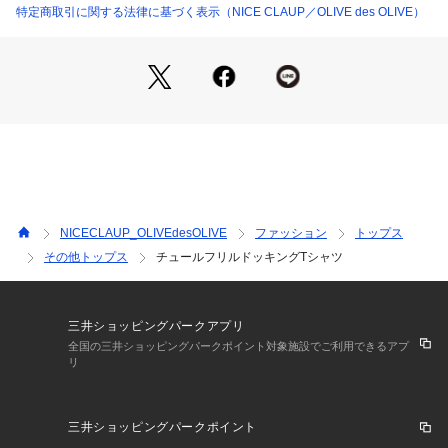
まとめるのがおすすめ
特定商取引に関する法律に基づく表示（NICE CLAUP／OLIVE des OLIVE）
・リブパンツなどのさらっとした生地感のものを合わせるのも
◎
＊＊＊＊＊＊＊＊＊＊＊＊＊＊＊＊＊＊＊＊＊＊＊
洗濯方法：手洗い
裏地：なし
透け感：オフのみややあり
伸縮性：なし
＊＊＊＊＊＊＊＊＊＊＊＊＊＊＊＊＊＊＊＊＊＊＊
NICECLAUP_OLIVEdesOLIVE
ファッション
トップス
その他トップス
チュールフリルドッキングTシャツ
＜ お気に入り追加がおすすめ ＞
・「?お気に入りに追加」で再入荷・ラスト１点・値下げなど
の通知を受け取ることができます。
・「?お気に入りブランドに追加」で新商品・再入荷・セール
三井ショッピングパークアプリ
などお得な情報を受け取ることができます。
全国の三井ショッピングパークポイント対象施設でご利用できるアプ
リ
※詳しい洗濯方法については、商品の品質表示タグをご覧くだ
さい。
※撮影時の光の関係で、画面上の画像と実際のお色とでは若干
三井ショッピングパークポイント
の色差が生じる可能性がございます。