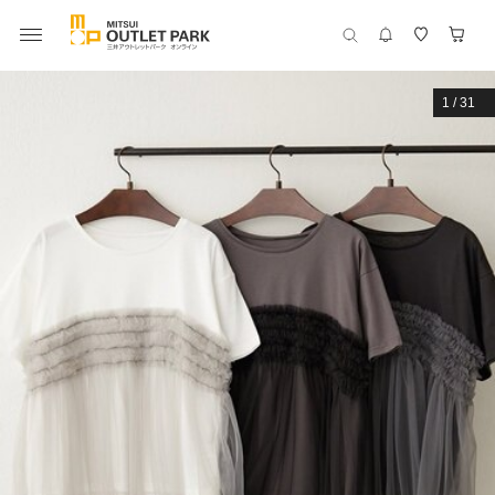
1
/
31