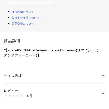
価格表示について
取り寄せ商品について
返品交換について
商品詳細
【2025AW RMAF-Remind me and forever-(リマインドミー
アンドフォーエバー)】
■ デザイン
・チュールフリルが華やかなトップス
・裾にかけてボリューム感が出る一枚なので、腰回りの体型カ
サイズ詳細
性別：
レディース
バーにおすすめ
カテゴリー：
ファッション
 ＞ 
トップス
 ＞ 
その他トップス
素材：本体ポリエステル67% コットン33% 別布ナイロン100%
・ラフに着られるのに、デイリーから特別なお出かけまで幅広
生産国：中国
レビュー
く使えちゃいます
商品番号：
1087600001220 
（モール）
0件
5052060130 （ショップ）
■スタイリング
・Iラインシルエットのナロースカートを選んでバランス良く