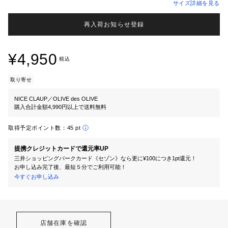
サイズ詳細を見る
再入荷お知らせ登録
¥4,950
税込
取り寄せ
NICE CLAUP／OLIVE des OLIVE
購入合計金額4,990円以上で送料無料
取得予定ポイント数：
45 pt
提携クレジットカードで還元率UP
三井ショッピングパークカード《セゾン》なら更に¥100につき1pt還元！
お申し込み完了後、最短５分でご利用可能！
今すぐお申し込み
店舗在庫を確認