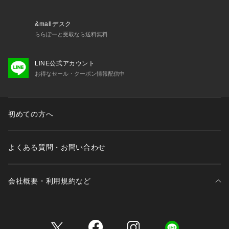
※詳しい洗濯方法については、商品の品質表示タグをご覧くだ
さい。            
※撮影時の光の関係で、画面上の画像と実際のお色とでは若干
&mallデスク
の色差が生じる可能性がございます。            
ららぽーと受取なら送料無料
また、ご覧いただいているモニター画面や、お使いのブラウザ
によっても、            
LINE公式アカウント
お色の違いがございますことをあらかじめご了承くださいま
お得なセール・クーポン情報配信中
せ。
初めての方へ
よくある質問・お問い合わせ
会社概要・利用規約など
三井不動産が展開する商業施設一覧