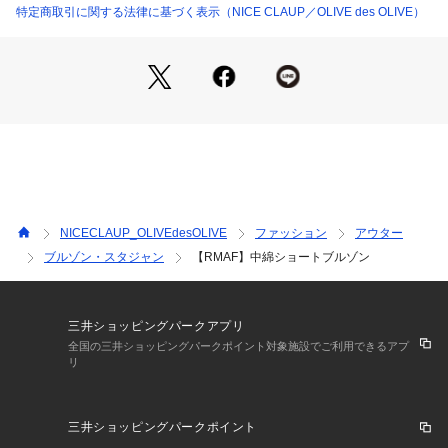
■スタイリング
特定商取引に関する法律に基づく表示（NICE CLAUP／OLIVE des OLIVE）
・ミニスカートを履いた足元にはロングブーツ合わせがおすす
め♪
・カジュアルなデニムパンツを合わせたスタイリングも◎
・ピンクやサックスカラーにはホワイト系のアイテム合わせが
ガーリーで可愛い♪
＊＊＊＊＊＊＊＊＊＊＊＊＊＊＊＊＊＊＊＊＊＊＊
洗濯方法：ドライクリーニング
裏地：あり
NICECLAUP_OLIVEdesOLIVE
ファッション
アウター
透け感：なし
ブルゾン・スタジャン
【RMAF】中綿ショートブルゾン
伸縮性：裾部分ゴム伸びあり
＊＊＊＊＊＊＊＊＊＊＊＊＊＊＊＊＊＊＊＊＊＊＊
三井ショッピングパークアプリ
＜ お気に入り追加がおすすめ ＞            
全国の三井ショッピングパークポイント対象施設でご利用できるアプ
リ
・「?お気に入りに追加」で再入荷・ラスト１点・値下げなど
の通知を受け取ることができます。            
・「?お気に入りブランドに追加」で新商品・再入荷・セール
三井ショッピングパークポイント
などお得な情報を受け取ることができます。            