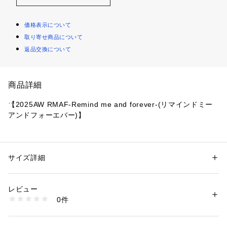
価格表示について
取り寄せ商品について
返品交換について
商品詳細
【2025AW RMAF-Remind me and forever-(リマインドミー
アンドフォーエバー)】
■デザイ ン
・寒い季節に毎年大活躍の中綿ブルゾン。
・ショート丈でハイウエストのボトムと相性ぴったり♪
サイズ詳細
性別：
レディース
・フロントはファスナーとボタンで留めていただけ、フードは
カテゴリー：
ファッション
 ＞ 
アウター
 ＞ 
ブルゾン・スタジャン
素材：ポリエステル100% 裏地ポリエステル100% 中わたポリエステル10
ドロストが可能な仕様です。
0%
レビュー
・ベーシックなアイボリーとブラックの他、ピンクとサックス
生産国：中国
0件
のカラーもご用意しました。
商品番号：
1087600001329 
（モール）
5052070170 （ショップ）