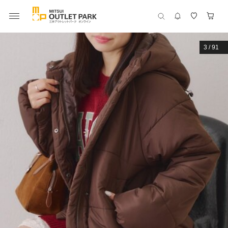
3
/
91