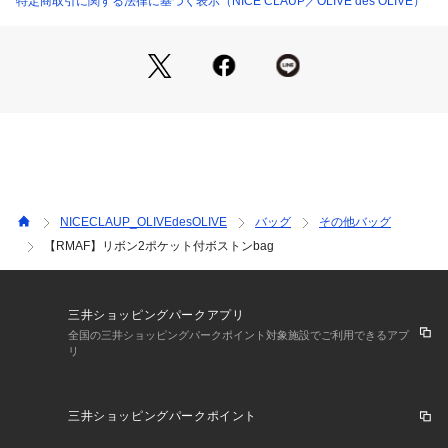
特定商取引に関する法律に基づく表示（NICE CLAUP／OLIVE des OLIVE）
によっても、
お色の違いがございますことをあらかじめご了承くださいま
せ。
NICECLAUP_OLIVEdesOLIVE
バッグ
その他バッグ
【RMAF】リボン2ポケット付ボストンbag
三井ショッピングパークアプリ
全国の三井ショッピングパークポイント対象施設でご利用できるアプ
リ
三井ショッピングパークポイント