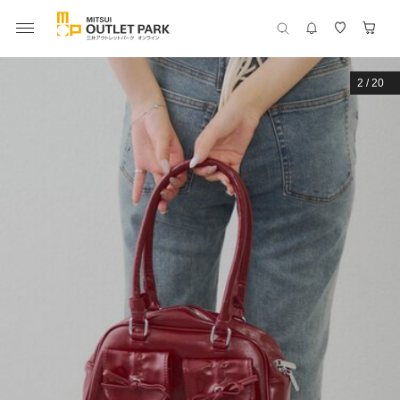
2
/
20