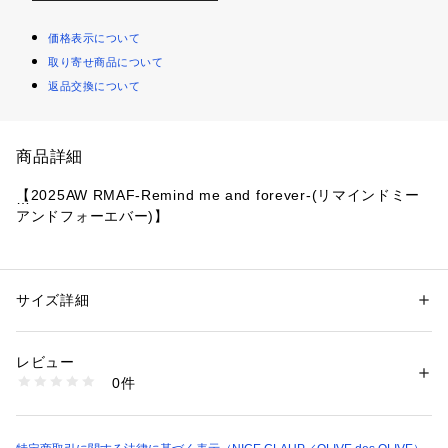
価格表示について
取り寄せ商品について
返品交換について
商品詳細
【2025AW RMAF-Remind me and forever-(リマインドミー
アンドフォーエバー)】
＜ お気に入り追加がおすすめ ＞
サイズ詳細
性別：
レディース
・「?お気に入りに追加」で再入荷・ラスト１点・値下げなど
カテゴリー：
バッグ
 ＞ 
その他バッグ
素材：合成皮革
の通知を受け取ることができます。
生産国：中国
レビュー
・「?お気に入りブランドに追加」で新商品・再入荷・セール
商品番号：
1087600001335 
（モール）
0件
などお得な情報を受け取ることができます。
5052120220 （ショップ）
※撮影時の光の関係で、画面上の画像と実際のお色とでは若干
の色差が生じる可能性がございます。
また、ご覧いただいているモニター画面や、お使いのブラウザ