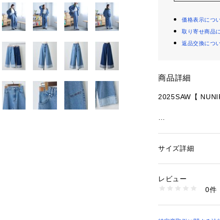
価格表示につ
取り寄せ商品
返品交換につ
商品詳細
2025SAW【 NUN
＊＊＊＊＊＊＊＊
洗濯方法：
裏地：
サイズ詳細
性別：
レディース
透け感：
カテゴリー：
ファッ
素材：本体 コットン1
伸縮性：
刺繍糸 ポリエステル1
レビュー
＊＊＊＊＊＊＊＊
パッチ部分 合成皮革
0件
生産国：中国
※デニム製品は、
商品番号：
10876000
0852020140 （シ