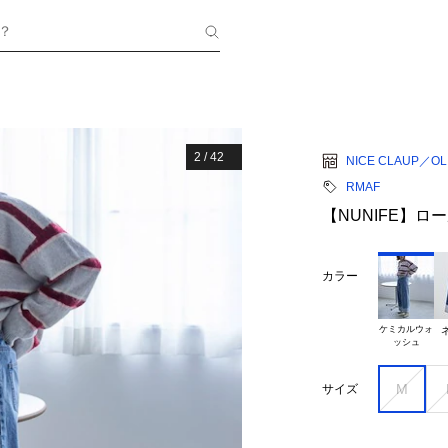
？
2
/
42
NICE CLAUP／OLI
RMAF
【NUNIFE】
カラー
ケミカルウォ

M
サイズ