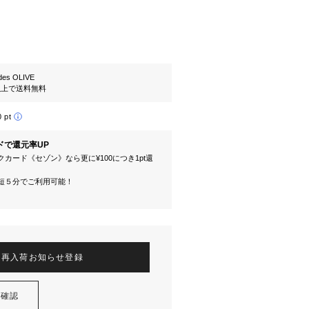
es OLIVE
円以上で送料無料
0 pt
ドで還元率UP
カード《セゾン》なら更に¥100につき1pt還
短５分でご利用可能！
再入荷お知らせ登録
を確認