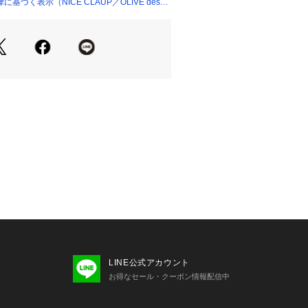
使用している製品に関しても染色特性
づく表示（NICE CLAUP／OLIVE des
落ちやすいため以下の点にご注意下さ
りに注意
衣料やバッグ、椅子などとすれること
あります。
と組み合わせる場合には特にご注意く
雨にぬれた時など水分を含んだ状態で
の原因になります。
家庭での洗濯が可能な商品の場合)
ついている品質表示タグに沿ったお手
い。
ングオンリーのものはご家庭ではご洗
。
で他のものと一緒に洗濯しないでくだ
れた部分が白く色落ちすることがあり
LINE公式アカウント
て洗うことをおすすめします。また、
お得なセール・クーポン情報配信中
然乾燥を行ってください。
した淡い色の製品は、光によって黄ば