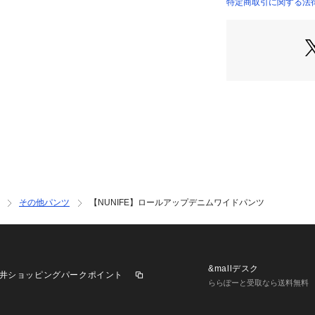
インディゴ染料を
特定商取引に関する法律に基
として非常に色が
OLIVE）
い。
★摩擦による色移
・着用中に、他の
で色が移ることが
・淡色・白の製品
ださい。
★水や汗に注意
・汗をかいたり、
放置すると色移り
★洗濯について(※
・必ず製品左脇に
入れをしてくださ
その他パンツ
【NUNIFE】ロールアップデニムワイドパンツ
・ドライクリーニ
濯いただけません
・色落ちしますの
さい。
・摩擦によってす
&mallデスク
井ショッピングパークポイント
ますので、裏返し
ららぽーと受取なら送料無料
もみ洗いを避け自
・ブリーチ加工を