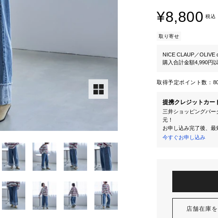
¥8,800
税込
取り寄せ
NICE CLAUP／OLIVE d
購入合計金額4,990
取得予定ポイント数：
8
提携クレジットカー
三井ショッピングパーク
元！
お申し込み完了後、最
今すぐお申し込み
店舗在庫