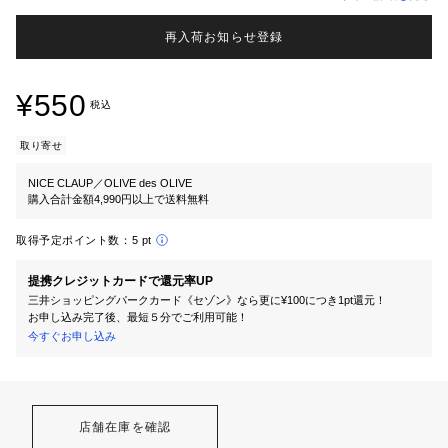
再入荷お知らせ登録
¥550
税込
取り寄せ
NICE CLAUP／OLIVE des OLIVE
購入合計金額4,990円以上で送料無料
取得予定ポイント数：
5 pt
提携クレジットカードで還元率UP
三井ショッピングパークカード《セゾン》なら更に¥100につき1pt還元！
お申し込み完了後、最短５分でご利用可能！
今すぐお申し込み
店舗在庫を確認