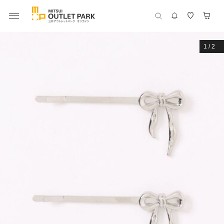
1
/
2