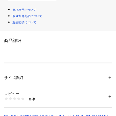
価格表示について
取り寄せ商品について
返品交換について
商品詳細
-
性別：
レディース
カテゴリー：
ファッション
 ＞ 
腕時計・アクセサリー
 ＞ 
その他アクセサリ
ー
サイズ詳細
素材：-
生産国：-
商品番号：
1087600001374 
（モール）
5052110040 （ショップ）
レビュー
0件