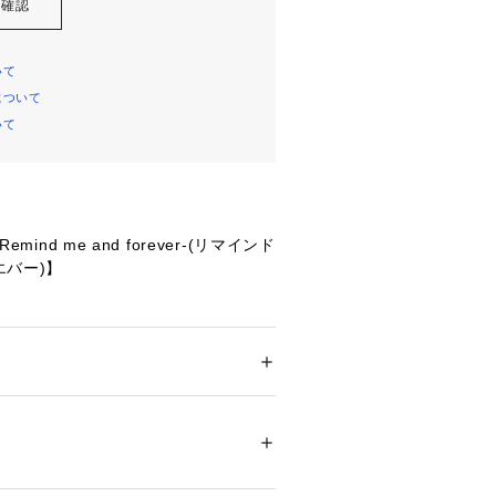
を確認
いて
について
いて
Remind me and forever-(リマインド
エバー)】
セットアップが再登場♪
用しておりさらっとした肌触りで軽い
ション
 ＞ 
スカート
 ＞ 
ロング・マキシ丈スカ
リエステル100%【パンツ】表地ポリエステル
釦がポイントで後ろゴム入りできれい
ュのみ）ポリエステル100%
01419 
（モール）
後ろゴム入りでストレスフリー。
ョップ）