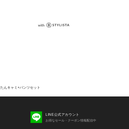
がおすすめ 》
に追加」で再入荷・ラスト１点・値下
け取ることができます。
ブランドに追加」で新商品・再入荷・
情報を受け取ることができます。
については、商品の品質表示タグをご
係で、画面上の画像と実際のお色とで
じる可能性がございます。
いているモニター画面や、お使いのブ
、
いますことをあらかじめご了承くださ
ぼたんキャミ+パンツセット
LINE公式アカウント
お得なセール・クーポン情報配信中