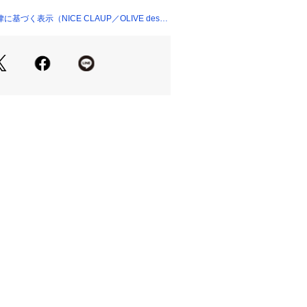
のシルエットがスタイルアップ効果抜
づく表示（NICE CLAUP／OLIVE des
ツやTシャツにセットアップで合わせ
かなコーデが完成。
き、いつものTシャツコーデにビスチ
ュアルコーデからきれいめスタイルま
：49　ウエスト：90～102　バス
周り：114
8～95.9　ヒップ119　股上：30　
：70　総丈：97
＊＊＊＊＊＊＊＊＊＊＊＊＊＊＊
あり
＊＊＊＊＊＊＊＊＊＊＊＊＊＊＊