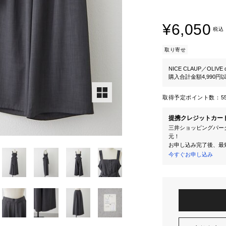
¥6,050
税込
取り寄せ
NICE CLAUP／OLIVE d
購入合計金額4,990
取得予定ポイント数：
5
提携クレジットカー
三井ショッピングパーク
元！
お申し込み完了後、最
今すぐお申し込み