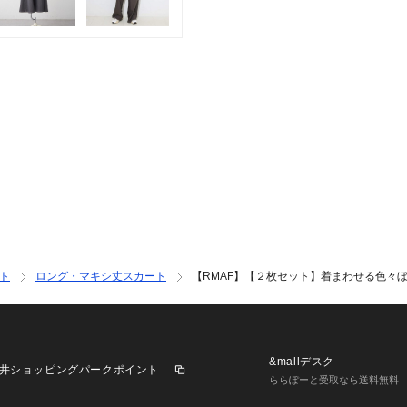
《 お気に入り追加
・「?お気に入り
げなどの通知を受
・「?お気に入り
セールなどお得な
※詳しい洗濯方法
覧ください。
※撮影時の光の関
は若干の色差が生
また、ご覧いただ
ラウザによっても
お色の違いがござ
いませ。
ト
ロング・マキシ丈スカート
【RMAF】【２枚セット】着まわせる色々
&mallデスク
井ショッピングパークポイント
ららぽーと受取なら送料無料