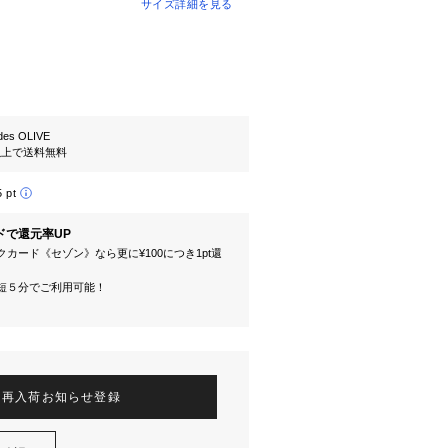
サイズ詳細を見る
es OLIVE
円以上で送料無料
5 pt
ドで還元率UP
カード《セゾン》なら更に¥100につき1pt還
短５分でご利用可能！
再入荷お知らせ登録