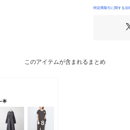
・きれいなワイド
群。
特定商取引に関する法律に基
OLIVE）
■スタイリング
・お手持ちのシャ
て着るだけで華や
・別々でも着用で
ェを合わせてカジ
で楽しめます。
■サイズ
キャミソール　着丈
ト：88～109　裾
パンツ　ウエスト：6
股下：69　裾周り
＊＊＊＊＊＊＊＊
裏地：パンツあり
透け感：なし
伸縮性：ゴム部分
＊＊＊＊＊＊＊＊