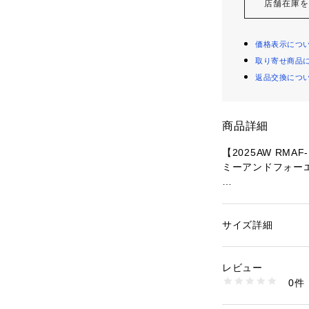
店舗在庫
価格表示につ
取り寄せ商品
返品交換につ
商品詳細
【2025AW RMAF-
ミーアンドフォー
春に大人気だった
■ デザイ ン
サイズ詳細
性別：
レディース
・麻風の素材を使
カテゴリー：
ファッ
ート
着心地。
素材：【ベスト】ポ
レビュー
・ビスチェの色々
100%裏地（ベージ
0件
なシルエット。
生産国：中国
商品番号：
10876000
・ワイドパンツも
5052090270 （シ