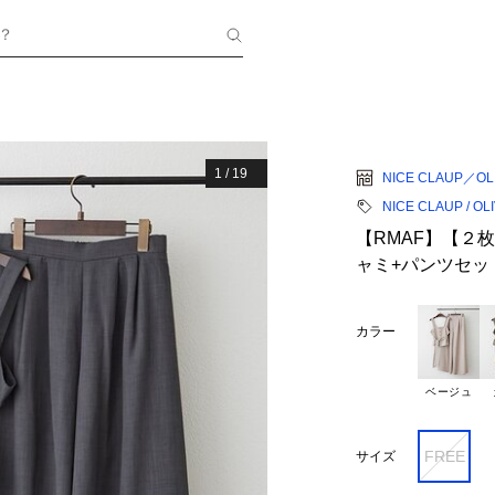
？
1
/
19
NICE CLAUP／OLI
NICE CLAUP / OL
【RMAF】【２
ャミ+パンツセッ
カラー
ベージュ
FREE
サイズ