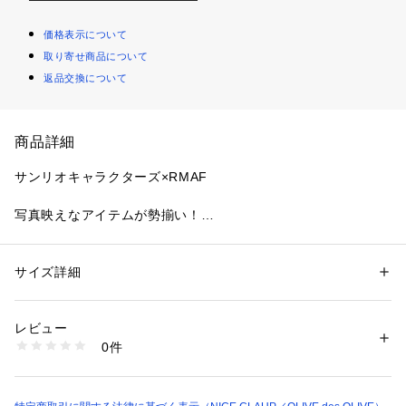
価格表示について
取り寄せ商品について
返品交換について
商品詳細
サンリオキャラクターズ×RMAF
写真映えなアイテムが勢揃い！
可愛くおしゃれを楽しんじゃおう♪
■ POINT
サイズ詳細
性別：
レディース
・古着風なピグメント加工を施したキャップ
カテゴリー：
生活雑貨
 ＞ 
雑貨・花
 ＞ 
その他雑貨・花
素材：コットン100%
・《ハローキティ》、《クロミ》、《シナモン》の3つそれぞ
生産国：中国
レビュー
れの刺繍をフロントにデザインしました
商品番号：
1087600001439 
（モール）
0件
5052180500 （ショップ）
■COLOR
その他1：ハローキティ
その他2：シナモン