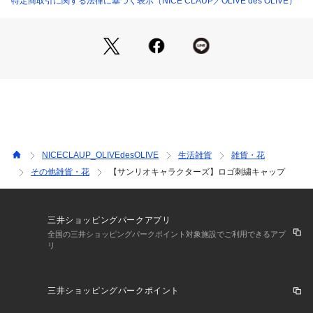
特定商取引に関する法律に基づく表示（NICE CLAUP／OLIVE des OLIVE）
その他3：クロミ
＜ お気に入り追加がおすすめ ＞
・「?お気に入りに追加」で再入荷・ラスト１点・値下げなど
の通知を受け取ることができます。
・「?お気に入りブランドに追加」で新商品・再入荷・セール
などお得な情報を受け取ることができます。
※詳しい洗濯方法については、商品の品質表示タグをご覧くだ
さい。
NICECLAUP_OLIVEdesOLIVE
生活雑貨
雑貨・花
※撮影時の光の関係で、画面上の画像と実際のお色とでは若干
その他雑貨・花
【サンリオキャラクターズ】ロゴ刺繍キャップ
の色差が生じる可能性がございます。
また、ご覧いただいているモニター画面や、お使いのブラウザ
によっても、
お色の違いがございますことをあらかじめご了承くださいま
三井ショッピングパークアプリ
せ。
全国の三井ショッピングパークポイント対象施設でご利用できるアプ
リ
三井ショッピングパークポイント