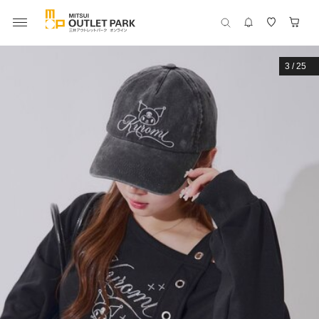
3
/
25