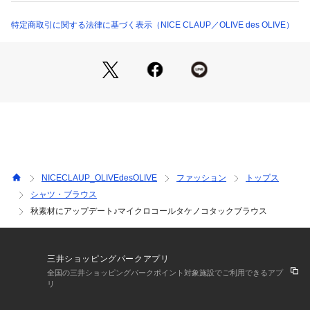
・今季はタイトなフレアデニムとの合わせで旬な印象に仕上げ
るのがオススメ
特定商取引に関する法律に基づく表示（NICE CLAUP／OLIVE des OLIVE）
・ナロースカートで女性らしくまとめるのも◎
＊＊＊＊＊＊＊＊＊＊＊＊＊＊＊＊＊＊＊＊＊＊＊
洗濯方法：手洗い
裏地：なし
透け感：なし
伸縮性：なし
＊＊＊＊＊＊＊＊＊＊＊＊＊＊＊＊＊＊＊＊＊＊＊
NICECLAUP_OLIVEdesOLIVE
ファッション
トップス
シャツ・ブラウス
＜ お気に入り追加がおすすめ ＞            
秋素材にアップデート♪マイクロコールタケノコタックブラウス
・「?お気に入りに追加」で再入荷・ラスト１点・値下げなど
の通知を受け取ることができます。            
・「?お気に入りブランドに追加」で新商品・再入荷・セール
などお得な情報を受け取ることができます。            
三井ショッピングパークアプリ
※詳しい洗濯方法については、商品の品質表示タグをご覧くだ
全国の三井ショッピングパークポイント対象施設でご利用できるアプ
さい。            
リ
※撮影時の光の関係で、画面上の画像と実際のお色とでは若干