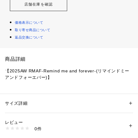
店舗在庫を確認
価格表示について
取り寄せ商品について
返品交換について
商品詳細
【2025AW RMAF-Remind me and forever-(リマインドミー
アンドフォーエバー)】
■ デザイン
・フロント部分をタックインしているかのようなデザインのタ
サイズ詳細
性別：
レディース
ケノコタックブラウス
カテゴリー：
ファッション
 ＞ 
トップス
 ＞ 
シャツ・ブラウス
素材：ポリエステル92% ナイロン8%
・バックレースアップで後ろ姿まで可愛い一枚です
生産国：中国
レビュー
・腰回りをさりげなくカバーしてくれる優秀トップス♪
商品番号：
1087600001805 
（モール）
0件
5052040110 （ショップ）
■スタイリング