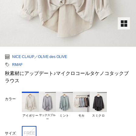
NICE CLAUP／OLIVE des OLIVE
RMAF
秋素材にアップデート♪マイクロコールタケノコタックブ
ラウス
カラー
サックスブル

アイボリー
ミント
モカ
スミクロ
FREE
サイズ