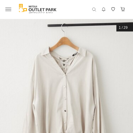
1
/
29