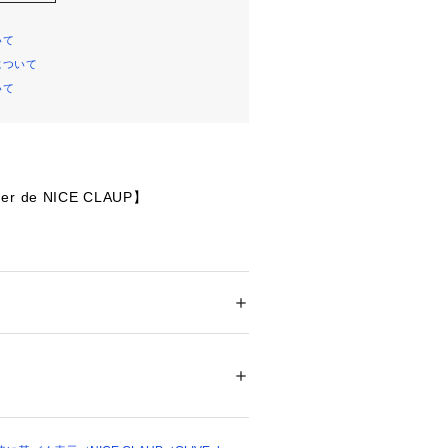
いて
について
いて
uer de NICE CLAUP】
エットのミドル丈コート
顔効果＆手元まで可愛い一枚です
あるパールボタンもポイントになって
ション
 ＞ 
アウター
 ＞ 
その他アウター
00%
% 
00%
せでワンピ風に着こなすのがオスス
01891 
（モール）
ブーツでガーリーに♪
ョップ）