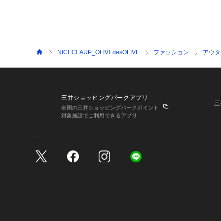
NICECLAUP_OLIVEdesOLIVE
ファッション
アウタ
三井ショッピングパークアプリ
三
全国の三井ショッピングパークポイント
対象施設でご利用できるアプリ
三井不動産が展開する商
サイトのご利用上の注