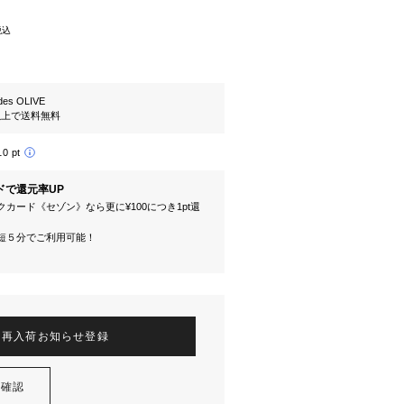
税込
es OLIVE
円以上で送料無料
10 pt
ドで還元率UP
カード《セゾン》なら更に¥100につき1pt還
短５分でご利用可能！
再入荷お知らせ登録
を確認