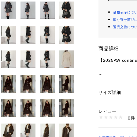
価格表示につ
取り寄せ商品
返品交換につ
商品詳細
【2025AW contin
■デザイン
・フレアな美シル
・ファー付きで小
サイズ詳細
性別：
レディース
・大ぶりで艶感の
カテゴリー：
ファッ
素材：ポリエステル1
います
裏地ポリエステル100
レビュー
ファーポリエステル1
0件
■スタイリング
生産国：中国
・ミニボトム合わ
商品番号：
10876000
メ。足元はロング
0852080020 （シ