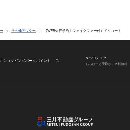
ラウザによっても、     
お色の違いがござ
いませ。    
ー
その他アウター
【WEB先行予約】フェイクファー付ミドルコート
&mallデスク
井ショッピングパークポイント
ららぽーと受取なら送料無料
業施設一覧
三井不動産が展開する商業施設への出店をご検討の方へ
意
個人情報保護方針
個人情報の取り扱いについて
利用者情