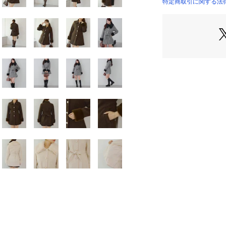
・スラックス合わ
特定商取引に関する法律に基
OLIVE）
＝＝＝＝＝＝＝＝
＝＝＝＝＝＝
洗濯表示:ドライク
裏地:あり
透け:なし
伸縮性:なし
＝＝＝＝＝＝＝＝
＝＝＝＝＝＝
・「?お気に入り
げなどの通知を受け取る
・「?お気に入り
セールなどお得な情
※詳しい洗濯方法
覧ください。         
※撮影時の光の関
は若干の色差が生じる可
また、ご覧いただ