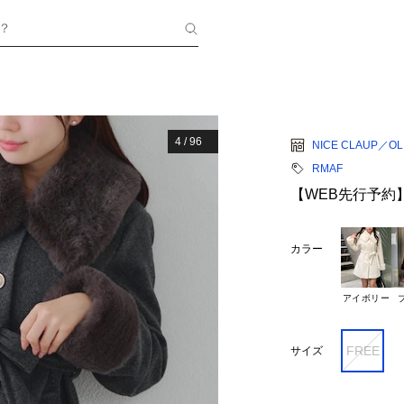
？
4
/
96
NICE CLAUP／OLI
RMAF
【WEB先行予約
カラー
アイボリー
FREE
サイズ