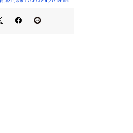
せできれいめなコーデも◎
づく表示（NICE CLAUP／OLIVE des
＝＝＝＝＝＝＝＝＝＝＝＝＝＝＝＝＝
リーニング
＝＝＝＝＝＝＝＝＝＝＝＝＝＝＝＝＝
に追加」で再入荷・ラスト１点・値下
ことができます。            
ブランドに追加」で新商品・再入荷・
報を受け取ることができます。      
については、商品の品質表示タグをご
   
係で、画面上の画像と実際のお色とで
能性がございます。            
いているモニター画面や、お使いのブ