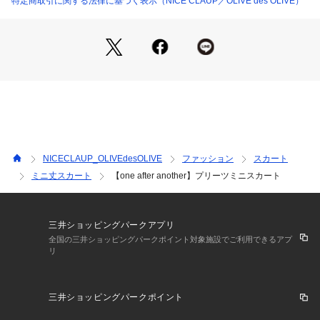
特定商取引に関する法律に基づく表示（NICE CLAUP／OLIVE des OLIVE）
0152010090 （ショップ）
なサイズ感をお選びいただけます。
■オススメスタイリング
トレンドコーデなら、コンパクトなトップス合わせが◎
スウェットなどカジュアルなアイテムとの相性も抜群。
ミニ丈デザインなので、ロングブーツやサイドゴアブーツな
ど、
ボリューム感のあるシューズで合わせるとバランスの取れたコ
ーデに仕上がります。
NICECLAUP_OLIVEdesOLIVE
ファッション
スカート
ミニ丈スカート
【one after another】プリーツミニスカート
＊＊＊＊＊＊＊＊＊＊＊＊＊＊＊＊＊＊＊＊＊＊＊
裏地：あり
三井ショッピングパークアプリ
伸縮性：ウエストあり
全国の三井ショッピングパークポイント対象施設でご利用できるアプ
リ
生地の厚さ：普通
生地の重さ：普通
洗濯：手洗い/ウェットクリーニング
三井ショッピングパークポイント
＊＊＊＊＊＊＊＊＊＊＊＊＊＊＊＊＊＊＊＊＊＊＊