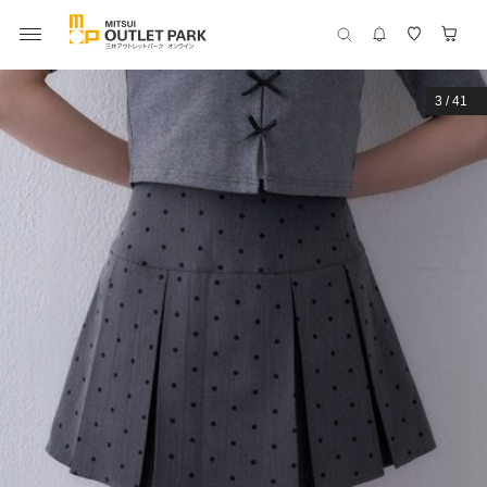
3
/
41