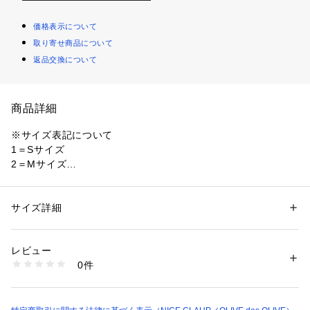
価格表示について
取り寄せ商品について
返品交換について
商品詳細
※サイズ表記について
1＝Sサイズ
2＝Mサイズ
~NICECLAUP 2025 Early　Autumn　Collection~
サイズ詳細
性別：
レディース
カテゴリー：
ファッション
 ＞ 
スカート
 ＞ 
ミニ丈スカート
素材：【グレー・ブラック】表地:ポリエステル65%、レーヨン32%  ポリ
美脚効果の高いプリーツミニスカート
ウレタン3%  裏地:ポリエステル100% 
レビュー
プリーツスカートは取り入れるだけでトレンドスタイルに仕上
【ドット】 表地:ポリエステル75%、レーヨン20% ポリウレタン5% 裏地:
0件
げてくれます◎
ポリエステル100% 
【チェック】表地:ポリエステル78%、レーヨン20% ポリウレタン 2% 裏
裏地はパンツになっているので、ミニ丈でも気にせずに着用し
地:ポリエステル100%
ていただけます。
生産国：中国
Sサイズ、Ｍサイズの2サイズ展開でお作りしているのでお好き
商品番号：
1087600001921 
（モール）