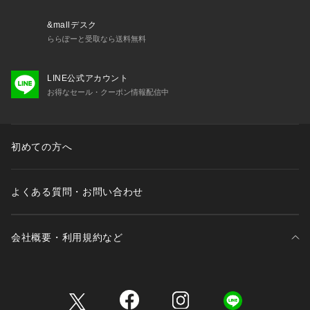
＜ お気に入り追加がおすすめ ＞            
・「?お気に入りに追加」で再入荷・ラスト１点・値下げなど
&mallデスク
の通知を受け取ることができます。            
ららぽーと受取なら送料無料
・「?お気に入りブランドに追加」で新商品・再入荷・セール
などお得な情報を受け取ることができます。            
LINE公式アカウント
※詳しい洗濯方法については、商品の品質表示タグをご覧くだ
お得なセール・クーポン情報配信中
さい。            
※撮影時の光の関係で、画面上の画像と実際のお色とでは若干
の色差が生じる可能性がございます。            
また、ご覧いただいているモニター画面や、お使いのブラウザ
初めての方へ
によっても、            
お色の違いがございますことをあらかじめご了承くださいま
せ。
よくある質問・お問い合わせ
会社概要・利用規約など
三井不動産が展開する商業施設一覧