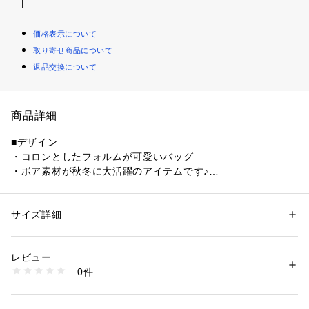
価格表示について
取り寄せ商品について
返品交換について
商品詳細
■デザイン
・コロンとしたフォルムが可愛いバッグ
・ボア素材が秋冬に大活躍のアイテムです♪
《気になるアイテムはお気に入り登録がおすすめ》
サイズ詳細
性別：
レディース
・お気に入り登録した商品はメニューの「?お気に入り」ボタ
カテゴリー：
バッグ
 ＞ 
その他バッグ
素材：ポリエステル,合成皮革
ンから、一覧表示することが出来ます。
レビュー
・完売商品の再入荷情報を受け取ることが出来ます。
生産国：中国
0件
パソコンの場合・・・「カートに入れる」ボタン横に表示され
商品番号：
1087600001933 
（モール）
5052120300 （ショップ）
ている「?」をクリックしてください。
スマートフォンの場合・・・商品画像右上に表示されている