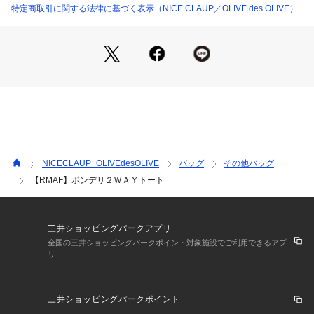
「?」をタップしてください。
特定商取引に関する法律に基づく表示（NICE CLAUP／OLIVE des OLIVE）
《PALCLOSETアプリのブランドフォローがおすすめ》
・新商品やお得な情報をいち早くcheckする事が出来ます。
・スタッフコーディネートや店舗ごとのブログをお楽しみ頂け
ます。
※キャンペーンやフェアにより価格が変動する場合がございま
す。
※照明やパソコンなどの環境により、製品と画像のカラーがや
や異なって見える場合もございます。
NICECLAUP_OLIVEdesOLIVE
バッグ
その他バッグ
※サンプルで撮影している為、実際の商品と若干仕様が異なる
【RMAF】ポンデリ２ＷＡＹトート
場合がございます。
《返品・交換について》
・着用後、洗濯後の返品・交換は致しかねます。
三井ショッピングパークアプリ
・商品到着後、着用前に商品状態のご確認をお願い致します。
全国の三井ショッピングパークポイント対象施設でご利用できるアプ
リ
三井ショッピングパークポイント