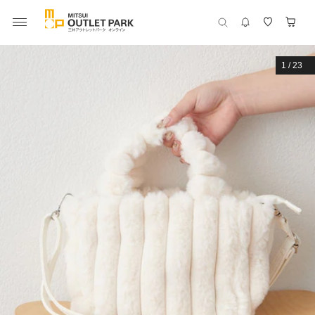
1
/
23