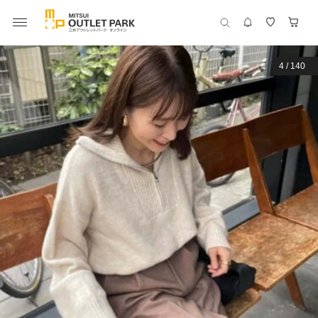
4
/
140