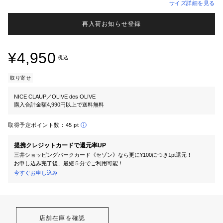
サイズ詳細を見る
再入荷お知らせ登録
¥4,950
税込
取り寄せ
NICE CLAUP／OLIVE des OLIVE
購入合計金額4,990円以上で送料無料
取得予定ポイント数：
45 pt
提携クレジットカードで還元率UP
三井ショッピングパークカード《セゾン》なら更に¥100につき1pt還元！
お申し込み完了後、最短５分でご利用可能！
今すぐお申し込み
店舗在庫を確認