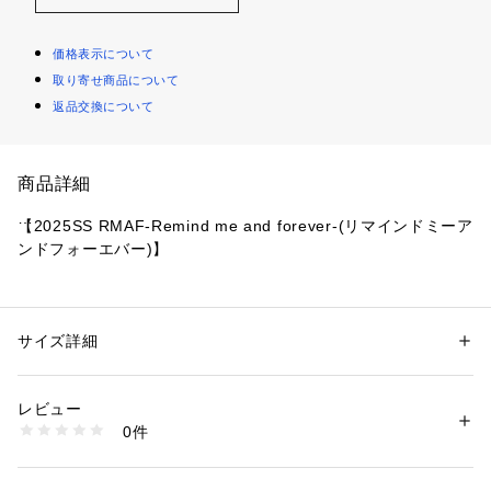
価格表示について
取り寄せ商品について
返品交換について
商品詳細
【2025SS RMAF-Remind me and forever-(リマインドミーア
ンドフォーエバー)】
■Design
・ハーフジップデザインのニットトップス。
・ゆったりとしたサイズ感で着心地の良いニットです。
サイズ詳細
性別：
レディース
カテゴリー：
ファッション
 ＞ 
トップス
 ＞ 
その他トップス
素材：アクリル67% ポリエステル30% ポリウレタン3%
■Styling
レビュー
・デニムパンツと合わせたカジュアルなスタイリングがおすす
生産国：中国
0件
め。
商品番号：
1087600001945 
（モール）
5052050140 （ショップ）
・ロングスカートを履いて大人なきれいめコーデも◎
・寒い日はジップを閉じればハイネックに。