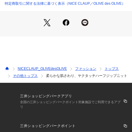
特定商取引に関する法律に基づく表示（NICE CLAUP／OLIVE des OLIVE）
＝＝＝＝＝＝＝＝＝＝＝＝＝＝＝＝＝＝＝＝＝＝＝＝＝
裏地:なし
透け感:なし
伸縮性:あり
＝＝＝＝＝＝＝＝＝＝＝＝＝＝＝＝＝＝＝＝＝＝＝＝＝
＜ お気に入り追加がおすすめ ＞
・「?お気に入りに追加」で再入荷・ラスト１点・値下げなど
の通知を受け取ることができます。
NICECLAUP_OLIVEdesOLIVE
ファッション
トップス
・「?お気に入りブランドに追加」で新商品・再入荷・セール
その他トップス
柔らかな肌さわり、ヤクタッチハーフジップニット
などお得な情報を受け取ることができます。
※詳しい洗濯方法については、商品の品質表示タグをご覧くだ
さい。
※撮影時の光の関係で、画面上の画像と実際のお色とでは若干
三井ショッピングパークアプリ
の色差が生じる可能性がございます。
全国の三井ショッピングパークポイント対象施設でご利用できるアプ
リ
また、ご覧いただいているモニター画面や、お使いのブラウザ
によっても、
お色の違いがございますことをあらかじめご了承くださいま
三井ショッピングパークポイント
せ。