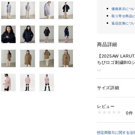
価格表示につ
取り寄せ商品
返品交換につ
商品詳細
【2025AW LARU
ちびロゴ刺繍BIG
※3051040070
サイズ詳細
性別：
レディース
■Design　
カテゴリー：
ファッ
素材：オフ／ブルー
クリーンで爽やか
エステル80%　コッ
レビュー
泳ぐような身幅と
の他１　ポリエステル
0件
ドロップショルダ
ル100%
着。
生産国：中国
ヒップが隠れる丈
商品番号：
10876000
シルエットが魅力
特定商取引に関する法律に基
3052040090 （シ