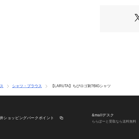
胸元のさり気ない
OLIVE）
1枚着として、羽
万能アイテムです
■Styling
1枚でさらっとお
アータートルを重
ベストやスウェッ
力抜群の1着。
ボトムはナローシ
な雰囲気に、
デニムやラインパ
が楽しめます。
ス
シャツ・ブラウス
【LARUTA】ちびロゴ刺?BIGシャツ
1年を通して活躍
ラスしてくれるユ
■Fabric
程よいハリ感とさ
&mallデスク
井ショッピングパークポイント
ららぽーと受取なら送料無料
＝＝＝＝＝＝＝＝
透け感：ややあり