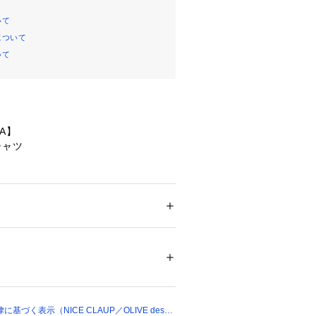
いて
について
いて
TA】
シャツ
と同型となります
ション
 ＞ 
トップス
 ＞ 
シャツ・ブラウス
／ピンク／キャメル／ネイビー　本体　ポリ
な印象のレギュラーシャツを、身体が
トン20%　刺繍糸　ポリエステル100%　そ
60%　コットン40%　刺繍糸　ポリエステ
ーでラフな雰囲気にアレンジした1
感で身体のラインを拾わず、ルーズな
02071 
（モール）
です。
づく表示（NICE CLAUP／OLIVE des
ョップ）