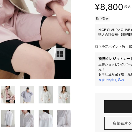
¥8,800
税込
取り寄せ
NICE CLAUP／OLIVE d
購入合計金額4,990
取得予定ポイント数：
8
提携クレジットカー
三井ショッピングパーク
元！
お申し込み完了後、最
今すぐお申し込み
店舗在庫