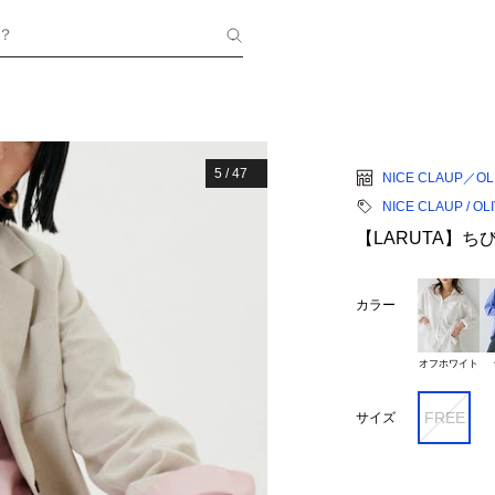
？
5
/
47
NICE CLAUP／OLI
NICE CLAUP / OL
【LARUTA】ち
カラー
オフホワイト
FREE
サイズ