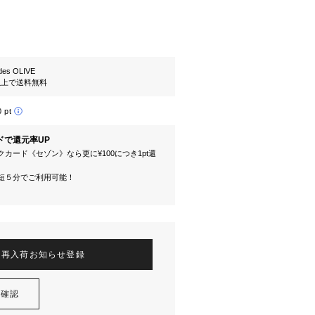
es OLIVE
円以上で送料無料
0 pt
ドで還元率UP
カード《セゾン》なら更に¥100につき1pt還
短５分でご利用可能！
再入荷お知らせ登録
を確認