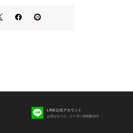
ロゴ刺繍でポイントをプラス。
織として、1年を通して活躍してくれる
。
召し頂くのはもちろん、インナーにシ
ねたり、
トの中にレイヤードしたりと、着回し
ルエットのスカートを合わせてモード
ンツでカジュアルにと様々な着こなし
し、コーディネートにトレンド感をプ
ースフルなアイテムです。
らりとした肌触りが魅力です。
LINE公式アカウント
お得なセール・クーポン情報配信中
＝＝＝＝＝＝＝＝＝＝＝＝＝＝＝