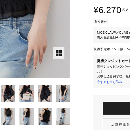
¥6,270
税込
取り寄せ
NICE CLAUP／OLIVE d
購入合計金額4,990
取得予定ポイント数：
5
提携クレジットカー
三井ショッピングパーク
元！
お申し込み完了後、最
今すぐお申し込み
店舗在庫