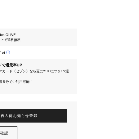
es OLIVE
円以上で送料無料
7 pt
ドで還元率UP
カード《セゾン》なら更に¥100につき1pt還
短５分でご利用可能！
再入荷お知らせ登録
を確認