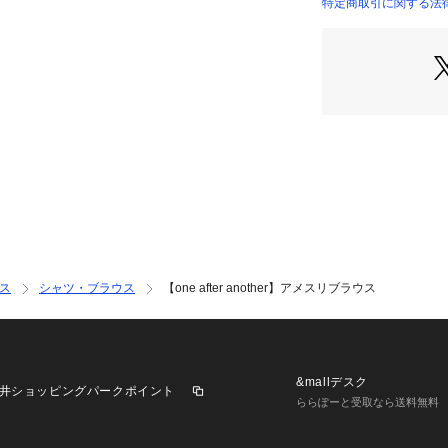
ルエットを作り出
特定商取引に関する法律に基
軽やかな素材で、
OLIVE）
なディテールがコ
■オススメスタイ
ミニボトムス×シ
コーデに
デニムパンツを合
成します。
-------------
裏地：あり
ス
シャツ・ブラウス
【one after another】アメスリブラウス
伸縮性：なし
生地の厚さ：普通
生地の重さ：普通
洗濯：手洗い/ドラ
&mallデスク
井ショッピングパークポイント
-------------
ららぽーと受取なら送料無料