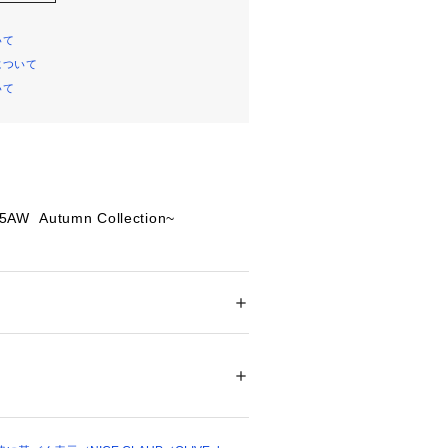
いて
について
いて
AW  Autumn Collection~
ミニワンピースがブラウスになって登
ミニンな印象を与えるノースリーブブ
ション
 ＞ 
トップス
 ＞ 
シャツ・ブラウス
リエステル100％
リルとリボンがポイントになり、
02083 
（モール）
がら大人っぽさも兼ね備えたデザイン
ョップ）
がウエストを引き締め、女性らしいシ