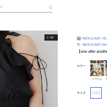
？
1
/
48
NICE CLAUP／OLI
NICE CLAUP / OL
【one after a
カラー
ベージュ
FREE
サイズ