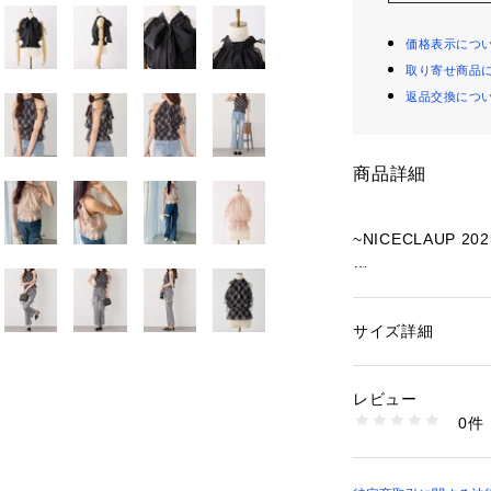
価格表示につ
取り寄せ商品
返品交換につ
商品詳細
~NICECLAUP 2025
大人気のアメスリ
場！
サイズ詳細
性別：
レディース
可愛らしさとフェ
カテゴリー：
ファッ
素材：表地/裏地：ポ
ラウス。
生産国：中国
レビュー
肩にあしらったフ
商品番号：
10876000
0件
ガーリーでありな
0152040060 （シ
です。
ペプラムデザイン