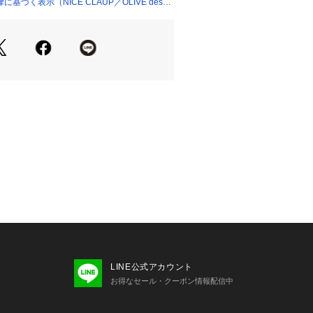
します。
づく表示（NICE CLAUP／OLIVE des
初夏の暖かい季節にぴったり。華やか
ーデの主役になること間違いなし！
リング
アーハイソックス×ミュールでトレンド
わせれば韓国風トレンドスタイルが完
イ
LINE公式アカウント
お得なセール・クーポン情報配信中