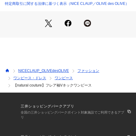
締まったシルエットを演出。
特定商取引に関する法律に基づく表示（NICE CLAUP／OLIVE des OLIVE）
■スタイリング
1枚でさらっとお召し頂くだけで決まるデザイン。
ジャケットを羽織れば、落ち着いた印象に。
足元は、華奢なストラップサンダルを合わせて、女性らしさを
プラス。
華奢なネックレスやイヤリングを合わせると、上品な雰囲気が
さらにアップします。
NICECLAUP_OLIVEdesOLIVE
ファッション
■布地
ワンピース・ドレス
ワンピース
さらっとした軽やかな生地感。
【natural couture】フレア袖Vネックワンピース
サイズ補足：ウエスト57～104cm
三井ショッピングパークアプリ
＊＊＊＊＊＊＊＊＊＊＊＊＊＊＊＊＊＊＊＊＊＊＊
全国の三井ショッピングパークポイント対象施設でご利用できるアプ
透け感：ややあり
リ
ポケット：なし
裏地：あり