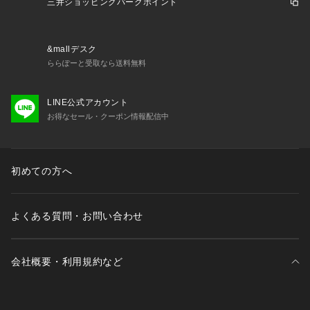
伸縮性：なし
三井ショッピングパークポイント
光沢感：なし
生地感：さらっとした生地感
＊＊＊＊＊＊＊＊＊＊＊＊＊＊＊＊＊＊＊＊＊＊＊
&mallデスク
ららぽーと受取なら送料無料
＜ お気に入り追加がおすすめ ＞            
・「?お気に入りに追加」で再入荷・ラスト１点・値下げなど
LINE公式アカウント
の通知を受け取ることができます。            
お得なセール・クーポン情報配信中
・「?お気に入りブランドに追加」で新商品・再入荷・セール
などお得な情報を受け取ることができます。            
※詳しい洗濯方法については、商品の品質表示タグをご覧くだ
さい。            
初めての方へ
※撮影時の光の関係で、画面上の画像と実際のお色とでは若干
の色差が生じる可能性がございます。            
また、ご覧いただいているモニター画面や、お使いのブラウザ
よくある質問・お問い合わせ
によっても、            
お色の違いがございますことをあらかじめご了承くださいま
せ。
会社概要・利用規約など
三井不動産が展開する商業施設一覧