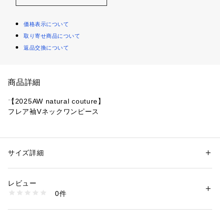
価格表示について
取り寄せ商品について
返品交換について
商品詳細
【2025AW natural couture】
フレア袖Vネックワンピース
■ デザイ ン
纏うだけで気分が上がり、一枚で華やぐワンピース。
エアリーな素材感で動くたびにふわりと揺れるシルエットが、
サイズ詳細
性別：
レディース
女性らしさを引き立てます。
カテゴリー：
ファッション
 ＞ 
ワンピース・ドレス
 ＞ 
ワンピース
素材：本体 ポリエステル100%　裏地 ポリエステル100%
デコルテを美しく見せるVネックデザイン。さりげない3つのパ
生産国：中国
レビュー
ール調ボタンが、上品なアクセントに。
商品番号：
1087600002096 
（モール）
0件
ふわりとしたフレアスリーブは気になる二の腕をカバーしつ
0652090211 （ショップ）
つ、華やかな印象を与えます。
ウエストはゴム仕様なので楽な着心地ながらも、キュッと引き