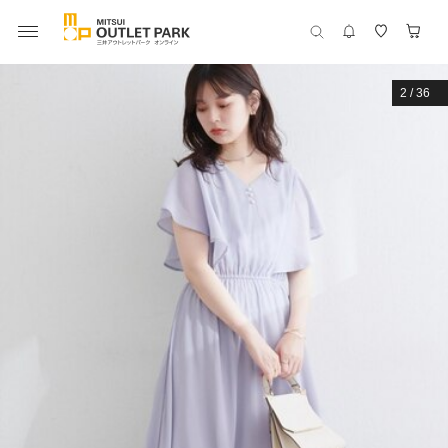
2
/
36