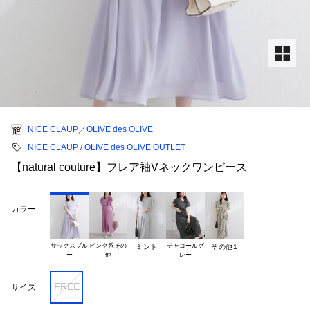
NICE CLAUP／OLIVE des OLIVE
NICE CLAUP / OLIVE des OLIVE OUTLET
【natural couture】フレア袖Vネックワンピース
カラー
サックスブル

ピンク系その

チャコールグ

ミント
その他1
FREE
サイズ