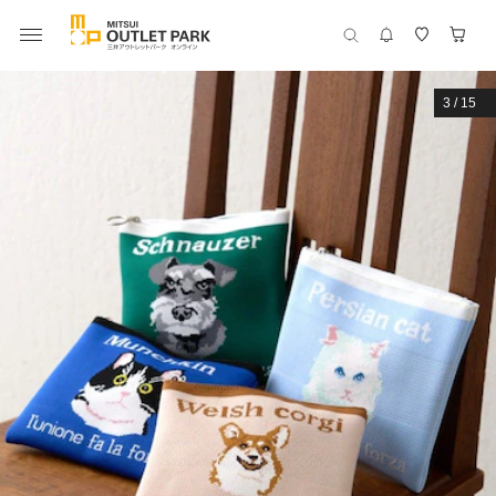
3
/
15