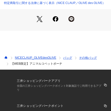
＜ お気に入り追加がおすすめ ＞            
特定商取引に関する法律に基づく表示（NICE CLAUP／OLIVE des OLIVE）
・「?お気に入りに追加」で再入荷・ラスト１点・値下げなど
の通知を受け取ることができます。            
・「?お気に入りブランドに追加」で新商品・再入荷・セール
などお得な情報を受け取ることができます。            
※詳しい洗濯方法については、商品の品質表示タグをご覧くだ
さい。            
※撮影時の光の関係で、画面上の画像と実際のお色とでは若干
の色差が生じる可能性がございます。            
また、ご覧いただいているモニター画面や、お使いのブラウザ
によっても、            
NICECLAUP_OLIVEdesOLIVE
バッグ
その他バッグ
お色の違いがございますことをあらかじめご了承くださいま
【WEB限定】アニマルコペットポーチ
せ。
三井ショッピングパークアプリ
全国の三井ショッピングパークポイント対象施設でご利用できるアプ
リ
三井ショッピングパークポイント