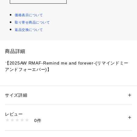
価格表示について
取り寄せ商品について
返品交換について
商品詳細
【2025AW RMAF-Remind me and forever-(リマインドミー
アンドフォーエバー)】
人気のアニマルシリーズにNEWタイプが登場！
■ POINT
サイズ詳細
性別：
レディース
・全面にアニマルデザインがジャガード織となったポーチ
カテゴリー：
バッグ
 ＞ 
その他バッグ
素材：ポリエステル100%
・大きめめサイズのポーチとなっていて収納力抜群！
生産国：中国
レビュー
商品番号：
1087600002133 
（モール）
0件
■SIZE
5052120440 （ショップ）
16×18