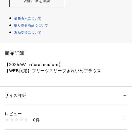
店舗在庫を確認
価格表示について
取り寄せ商品について
返品交換について
商品詳細
【2025AW natural couture】
【WEB限定】プリーツスリーブきれいめブラウス
■ デザイ ン
ふんわりと優しい印象のブラウスに、目を奪われるプリーツス
リーブをあしらった、フェミニンな1枚。
サイズ詳細
性別：
レディース
袖にあしらわれた繊細なプリーツが、上品で華やかな印象をプ
カテゴリー：
ファッション
 ＞ 
トップス
 ＞ 
その他トップス
素材：本体 ポリエステル100%　袖部分 ポリエステル100%
ラス。
生産国：中国
レビュー
シンプルな身頃とのコントラストが、デザイン性の高さを引き
商品番号：
1087600002153 
（モール）
0件
立てます。
0352040530 （ショップ）
首元にあしらわれたパール調のボタンが、さりげないアクセン