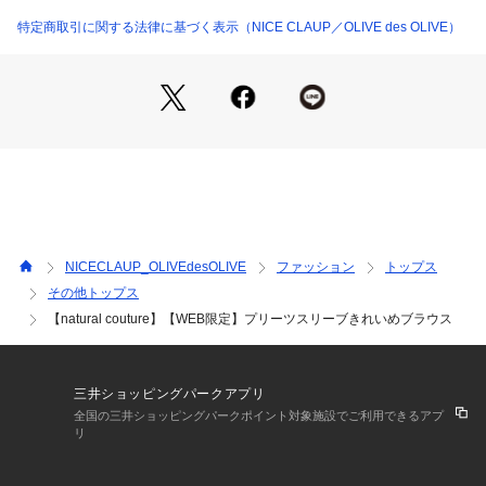
ト。
オフィススタイルにも馴染む、きちんと感のあるデザインで
特定商取引に関する法律に基づく表示（NICE CLAUP／OLIVE des OLIVE）
す。
■スタイリング
タイトスカートやテーパードパンツと合わせて、オフィスに最
適なきちんとスタイルに。
ジャケットを羽織れば、よりフォーマルな印象に。
足元はパンプスやローファーで上品にまとめるのがオススメで
す。
フレアスカートやワイドパンツと合わせて、リラックス感のあ
る大人カジュアルスタイルに。
NICECLAUP_OLIVEdesOLIVE
ファッション
トップス
デニムと合わせて、程よくカジュアルダウンしたスタイルもお
その他トップス
すすめです。
【natural couture】【WEB限定】プリーツスリーブきれいめブラウス
オフィスからお出かけまで幅広くお召いただけます。
■布地
さらりとした肌触り。
三井ショッピングパークアプリ
全国の三井ショッピングパークポイント対象施設でご利用できるアプ
リ
＊＊＊＊＊＊＊＊＊＊＊＊＊＊＊＊＊＊＊＊＊＊＊
お手入れ方法：手洗い