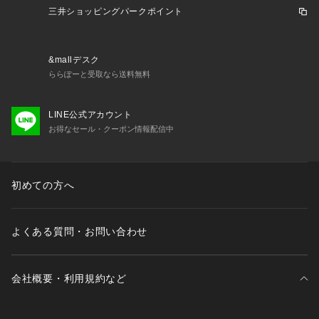
透け感：オフホワイトあり
三井ショッピングパークポイント
伸縮性：なし
裏地：なし
光沢感：なし
&mallデスク
生地感：さらりとした生地感
ららぽーと受取なら送料無料
＊＊＊＊＊＊＊＊＊＊＊＊＊＊＊＊＊＊＊＊＊＊＊
LINE公式アカウント
＜ お気に入り追加がおすすめ ＞            
お得なセール・クーポン情報配信中
・「?お気に入りに追加」で再入荷・ラスト１点・値下げなど
の通知を受け取ることができます。            
・「?お気に入りブランドに追加」で新商品・再入荷・セール
などお得な情報を受け取ることができます。            
初めての方へ
※詳しい洗濯方法については、商品の品質表示タグをご覧くだ
さい。            
※撮影時の光の関係で、画面上の画像と実際のお色とでは若干
よくある質問・お問い合わせ
の色差が生じる可能性がございます。            
また、ご覧いただいているモニター画面や、お使いのブラウザ
によっても、            
会社概要・利用規約など
お色の違いがございますことをあらかじめご了承くださいま
せ。    