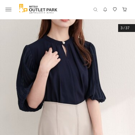
3
/
37