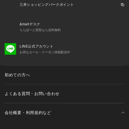
裏地：あり
三井ショッピングパークポイント
伸縮性：ややあり
光沢感：なし
生地感：さらりとした生地感
&mallデスク
＊＊＊＊＊＊＊＊＊＊＊＊＊＊＊＊＊＊＊＊＊＊＊
ららぽーと受取なら送料無料
＜ お気に入り追加がおすすめ ＞            
LINE公式アカウント
・「?お気に入りに追加」で再入荷・ラスト１点・値下げなど
お得なセール・クーポン情報配信中
の通知を受け取ることができます。            
・「?お気に入りブランドに追加」で新商品・再入荷・セール
などお得な情報を受け取ることができます。            
※詳しい洗濯方法については、商品の品質表示タグをご覧くだ
初めての方へ
さい。            
※撮影時の光の関係で、画面上の画像と実際のお色とでは若干
の色差が生じる可能性がございます。            
よくある質問・お問い合わせ
また、ご覧いただいているモニター画面や、お使いのブラウザ
によっても、            
お色の違いがございますことをあらかじめご了承くださいま
会社概要・利用規約など
せ。