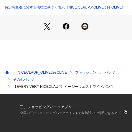
機能性も兼ね備えているので、デイリーユースに最適です。
特定商取引に関する法律に基づく表示（NICE CLAUP／OLIVE des OLIVE）
■スタイリング
シンプルなデザインなので、どんなトップスとも相性抜群。
ブラウスと合わせてオフィススタイルに、Tシャツと合わせて
カジュアルスタイルに、と様々なシーンで活躍します。
画像のように、コンパクトなニットカーディガンと合わせれ
ば、上品で女性らしい印象に。
足元はパンプスやローファーで、きちんと感をプラスするのが
おすすめです。
■布地
NICECLAUP_OLIVEdesOLIVE
ファッション
パンツ
さらりとした肌触りで、快適な着心地をキープします。
その他パンツ
【EVERY VERY NICECLAUP】イージーウエストワイドパンツ
※サイズ表記の【股上】は【前股上】です。
※サイズ補足：後股上　Mサイズ/Lサイズ　37.5?
三井ショッピングパークアプリ
＊＊＊＊＊＊＊＊＊＊＊＊＊＊＊＊＊＊＊＊＊＊＊
全国の三井ショッピングパークポイント対象施設でご利用できるアプ
お手入れ方法：手洗い
リ
透け感：なし
ポケット：あり