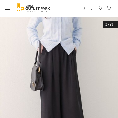
2
/
23