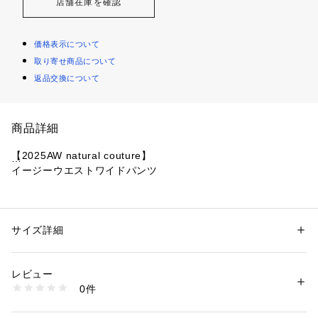
店舗在庫を確認
価格表示について
取り寄せ商品について
返品交換について
商品詳細
【2025AW natural couture】　
イージーウエストワイドパンツ
■ デザイ ン
ストンと落ちるワイドシルエットは、気になる体型をカバーし
つつ、スタイルアップ効果も期待できます。
サイズ詳細
性別：
レディース
縦のラインを強調するストライプ柄は、脚を長く、そして全体
カテゴリー：
ファッション
 ＞ 
パンツ
 ＞ 
その他パンツ
素材：ブラウン/ブラック ポリエステル95% ポリウレタン5% 裏地 ポリエ
をスマートに見せてくれる優秀デザイン。
ステル100%　その他１ポリエステル66% レーヨン32% ポリウレタン2%
レビュー
ウエストはゴム仕様で、リラックスした穿き心地。
　裏地 ポリエステル100%
0件
トップスをインして、ウエストマークすれば、よりスタイルア
生産国：中国
商品番号：
1087600002208 
（モール）
ップ効果が期待できます。両サイドには便利なポケット付き。
0652020260 （ショップ）