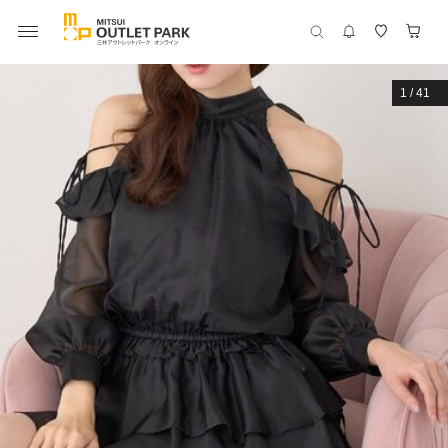
1
/
41