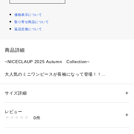
価格表示について
取り寄せ商品について
返品交換について
商品詳細
~NICECLAUP 2025 Autumn　Collection~
大人気のミニワンピースが長袖になって登場！！
肩にあしらったフリルとリボンがポイントになり、
ガーリーでありながら大人っぽさも兼ね備えたデザインです。
ペプラムデザインがウエストを引き締め、女性らしいシルエッ
サイズ詳細
性別：
レディース
トを作り出します。
カテゴリー：
ファッション
 ＞ 
ワンピース・ドレス
 ＞ 
ワンピース
素材：【ベージュ・ブラック系その他・ブラック】表地/裏地：ポリエス
軽やかな素材で、華やかなディテールがコーデの主役になるこ
テル100％　
レビュー
と間違いなし！
【ベージュ系その他】表地/裏地/別地：ポリエステル100％
0件
生産国：中国
商品番号：
1087600002296 
（モール）
0152090170 （ショップ）
■オススメスタイリング