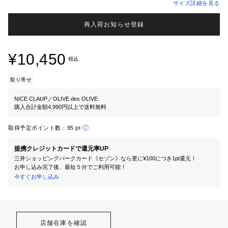
サイズ詳細を見る
再入荷お知らせ登録
¥10,450
税込
取り寄せ
NICE CLAUP／OLIVE des OLIVE
購入合計金額4,990円以上で送料無料
取得予定ポイント数：
95 pt
提携クレジットカードで還元率UP
三井ショッピングパークカード《セゾン》なら更に¥100につき1pt還元！
お申し込み完了後、最短５分でご利用可能！
今すぐお申し込み
店舗在庫を確認