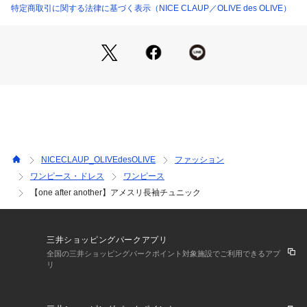
ガ―リーに着こなすなら下にショートパンツを穿いて、
特定商取引に関する法律に基づく表示（NICE CLAUP／OLIVE des OLIVE）
ミニワンピース風として着るのがオススメです。
デニム×ミュール×ミニバッグで韓国風の大人コーデに。
秋冬はシーズンムードたっぷりなブーツ合わせが◎
着るだけで一気にオンナ度が上がるチュニックです。
-------------
裏地：あり
伸縮性：なし
NICECLAUP_OLIVEdesOLIVE
ファッション
生地の厚さ：普通
ワンピース・ドレス
ワンピース
生地の重さ：普通
【one after another】アメスリ長袖チュニック
-------------
＜ お気に入り追加がおすすめ ＞            
三井ショッピングパークアプリ
・「?お気に入りに追加」で再入荷・ラスト１点・値下げなど
全国の三井ショッピングパークポイント対象施設でご利用できるアプ
の通知を受け取ることができます。            
リ
・「?お気に入りブランドに追加」で新商品・再入荷・セール
などお得な情報を受け取ることができます。            