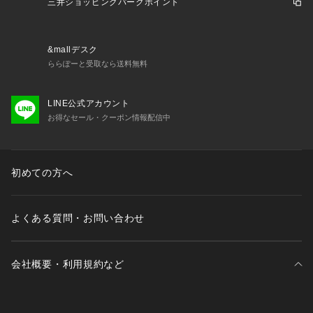
※詳しい洗濯方法については、商品の品質表示タグをご覧くだ
三井ショッピングパークポイント
さい。            
※撮影時の光の関係で、画面上の画像と実際のお色とでは若干
の色差が生じる可能性がございます。            
&mallデスク
また、ご覧いただいているモニター画面や、お使いのブラウザ
ららぽーと受取なら送料無料
によっても、            
お色の違いがございますことをあらかじめご了承くださいま
LINE公式アカウント
せ。            
お得なセール・クーポン情報配信中
初めての方へ
よくある質問・お問い合わせ
会社概要・利用規約など
三井不動産が展開する商業施設一覧