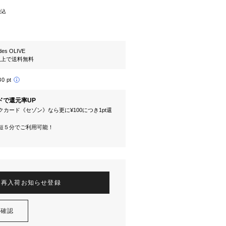
税込
es OLIVE
円以上で送料無料
30 pt
ドで還元率UP
カード《セゾン》なら更に¥100につき1pt還
短５分でご利用可能！
再入荷お知らせ登録
を確認