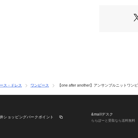
商品番号：
10876000
■おすすめコーデ
OLIVE）
0152090240 （シ
セットアップで着
ンな王道スタイル
カーディガンを肩
すめ。
ワンピースにスニ
ンしたデイリース
＊＊＊＊＊＊＊＊
裏地:ワンピースあ
伸縮性：あり
ース・ドレス
ワンピース
【one after another】アンサンブルニットワンピ
生地の厚さ：普通
生地の重さ：普通
＊＊＊＊＊＊＊＊
カーディガンサイ
&mallデスク
井ショッピングパークポイント
着丈：35ｃｍ
ららぽーと受取なら送料無料
バスト：76ｃｍ
肩幅：42ｃｍ