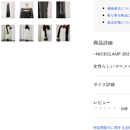
価格表示につ
取り寄せ商品
返品交換につ
商品詳細
~NICECLAUP 2025
女性らしいマーメ
ースに、前後2WA
なったアイテム。
ワンピースはすっ
サイズ詳細
性別：
レディース
プを叶えつつ、裾
カテゴリー：
ファッ
素材：カーディガン：
プラス。
ン3％
レビュー
カーディガンは前
ワンピース
0件
気分やコーデに合
【オフホワイト/グレ
【ブラック】本体：ポ
セットで着るのは
万能セットです。
特定商取引に関する法律に基
生産国：中国