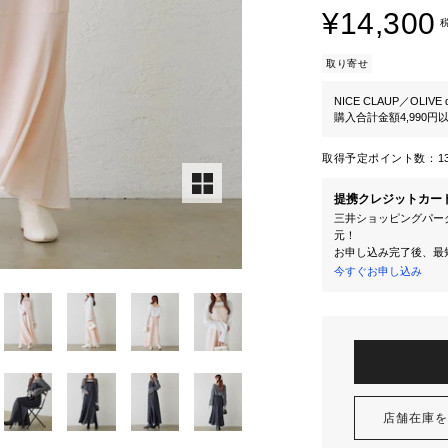
¥14,300
取り寄せ
NICE CLAUP／OLIVE d
購入合計金額4,990
取得予定ポイント数：
1
提携クレジットカー
三井ショッピングパーク
元！
お申し込み完了後、最
今すぐお申し込み
店舗在庫