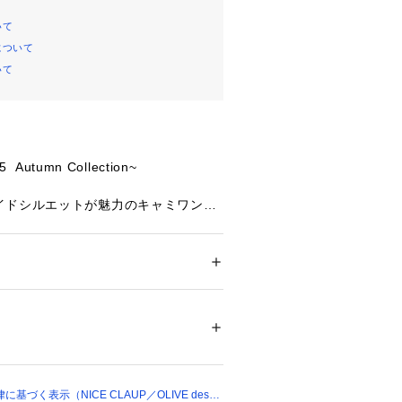
いて
について
いて
  Autumn Collection~
イドシルエットが魅力のキャミワンピ
Yで着られるカーディガンがセットに
きりとしたシルエットでスタイルアッ
にかけて広がるデザインが華やかさを
ション
 ＞ 
ワンピース・ドレス
 ＞ 
ワンピース
アクリル70％　ナイロン27％　ポリウレタ
後どちらでも着られるので、その日の
わせてアレンジが楽しめます。
ー】表地/裏地：ポリエステル100％
リエステル100％　裏地：ポリエステル9
もちろん、単品使いでも着回しの効く
2％　ポリウレタン8%	
づく表示（NICE CLAUP／OLIVE des