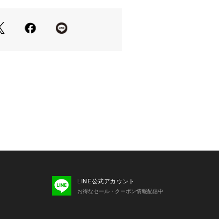
02310 
（モール）
ョップ）
て、ブーツを合わせれば大人フェミニ
に。
掛けして抜け感をプラスするのもおす
ーカーを合わせれば、カジュアルダウ
タイルに。
＊＊＊＊＊＊＊＊＊＊＊＊＊＊＊
り
＊＊＊＊＊＊＊＊＊＊＊＊＊＊＊
ズ
LINE公式アカウント
お得なセール・クーポン情報配信中