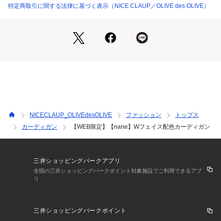
■STYLING
特定商取引に関する法律に基づく表示（NICE CLAUP／OLIVE des OLIVE）
・袖口をまくって裏配色を見せてポイント使いに◎
・ロンTやシアーインナー合わせでカジュアルにしたり、シャ
ツブラウス合わせでキレイ見えなスタイリングもおすすめ
・Wフェイスでほどよく厚みがあるため、ライトアウターとし
てもおすすめ
＊＊＊＊＊＊＊＊＊＊＊＊＊＊＊＊＊＊＊＊＊＊＊
裏地：なし
透け：なし
伸縮性：あり
NICECLAUP_OLIVEdesOLIVE
ファッション
トップス
＊＊＊＊＊＊＊＊＊＊＊＊＊＊＊＊＊＊＊＊＊＊＊
カーディガン
【WEB限定】【nane】Wフェイス配色カーディガン
※力強くスナップボタン外すと、ボタンが取れてしまう可能性
があります。
三井ショッピングパークアプリ
全国の三井ショッピングパークポイント対象施設でご利用できるアプ
リ
＜ お気に入り追加がおすすめ ＞            
・「?お気に入りに追加」で再入荷・ラスト１点・値下げなど
の通知を受け取ることができます。            
三井ショッピングパークポイント
・「?お気に入りブランドに追加」で新商品・再入荷・セール