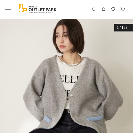
1
/
127