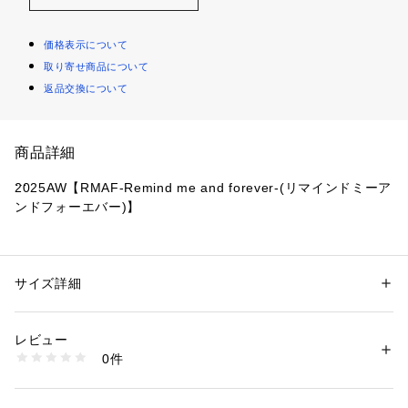
価格表示について
取り寄せ商品について
返品交換について
商品詳細
2025AW【RMAF-Remind me and forever-(リマインドミーア
ンドフォーエバー)】
＼WEB限定アイテム／
■DESIGN
サイズ詳細
性別：
レディース
・一枚で垢抜ける配色デザインカーディガン
カテゴリー：
ファッション
 ＞ 
トップス
 ＞ 
カーディガン
素材：ポリエステル90%　アクリル8%　ポリウレタン2%
・スナップボタンで着脱らくちん◎
生産国：中国
レビュー
・ゆとりあるシルエットで体型カバーにもぴったり
商品番号：
1087600002325 
（モール）
0件
・ざっくりとしたVネックデザインなのでレイヤードコーデも
5052050500 （ショップ）
様々楽しめます