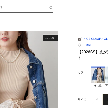
？
1
/
100
NICE CLAUP／OLI
RMAF
【2026SS】
ト
カラー
ワ
その他
M
サイズ