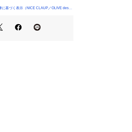
ツに合わせてストリートライクに着こ
づく表示（NICE CLAUP／OLIVE des
02426 
（モール）
ョップ）
ム
 No.5061020020
ツ No.5061020030
＝＝＝＝＝＝＝＝
＝＝＝＝＝＝＝＝
事項】
素材特性上以下の点にご注意下さい。
使用している製品に関しても染色特性
落ちやすいため以下の点にご注意下さ