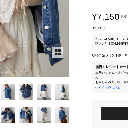
¥7,150
税込
取り寄せ
NICE CLAUP／OLIVE d
購入合計金額4,990
取得予定ポイント数：
6
提携クレジットカー
三井ショッピングパーク
元！
お申し込み完了後、最
今すぐお申し込み