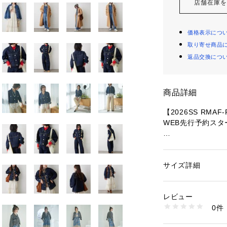
店舗在庫
価格表示につ
取り寄せ商品
返品交換につ
商品詳細
【2026SS RMAF-R
WEB先行予約スタ
■デザイン
・丈が選べる！着
・スタイルアップ
サイズ詳細
性別：
レディース
えるミドル丈の2
カテゴリー：
ファッ
・どんなアイテム
レビュー
0件
■スタイリング
・ロングスカート