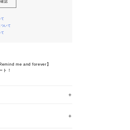
を確認
いて
について
いて
emind me and forever】
ート！
回し力の高いデニムジャケット
叶うショート丈と、体型カバーにも使
種類
ション
 ＞ 
ジャケット
 ＞ 
その他ジャケット
素材：コットン100%			
とも相性の良い万能アイテム♪
のフェミニンなスタイルに羽織ってカ