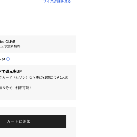
サイズ詳細を見る
es OLIVE
円以上で送料無料
5 pt
ドで還元率UP
カード《セゾン》なら更に¥100につき1pt還
短５分でご利用可能！
カートに追加