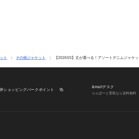
★摩擦による色移
・着用中に、他の
で色が移ることが
・淡色・白の製品
ださい。
★水や汗に注意
・汗をかいたり、
放置すると色移り
★洗濯について(※
ット
その他ジャケット
【2026SS】丈が選べる！アソートデニムジャケ
・必ず製品左脇に
入れをしてくださ
・ドライクリーニ
濯いただけません
&mallデスク
井ショッピングパークポイント
・色落ちしますの
ららぽーと受取なら送料無料
さい。
・摩擦によってす
ますので、裏返し
もみ洗いを避け自
・ブリーチ加工を
むことがあります
・日当たりのよい