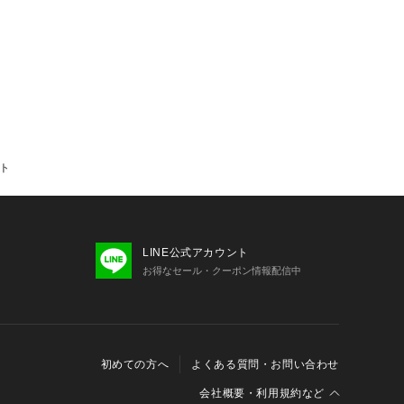
りに注意
衣料やバッグ、椅子などとすれること
あります。
と組み合わせる場合には特にご注意く
雨にぬれた時など水分を含んだ状態で
の原因になります。
家庭での洗濯が可能な商品の場合)
ット
ついている品質表示タグに沿ったお手
い。
ングオンリーのものはご家庭ではご洗
。
LINE公式アカウント
で他のものと一緒に洗濯しないでくだ
お得なセール・クーポン情報配信中
れた部分が白く色落ちすることがあり
て洗うことをおすすめします。また、
然乾燥を行ってください。
した淡い色の製品は、光によって黄ば
初めての方へ
よくある質問・お問い合わせ
。
会社概要・利用規約など
場所に干す場合は裏返して干すことを