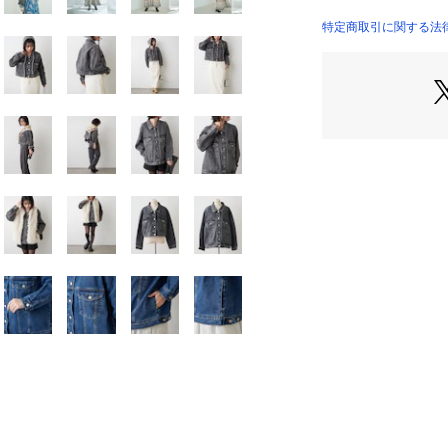
ジュアルダウン
・スウェットパン
特定商取引に関する法律に基
生産国：中国
商品番号：
10876000
なすのも◎
OLIVE）
5061070030 （シ
■シリーズアイテ
ストレートデニムパンツ
カーブラインデニムパン
＝＝＝＝＝＝＝＝
洗濯表示:手洗い
裏地:なし
透け:なし
伸縮性:なし
＝＝＝＝＝＝＝＝
【デニム商品特記
※デニム製品は、
インディゴ染料を
として非常に色が
い。