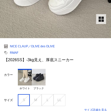
NICE CLAUP／OLIVE des OLIVE
RMAF
【2026SS】-3kg見え、厚底スニーカー
カラー
ホワイト
ブラック
S
M
L
LL
サイズ
サイズ詳細を見る