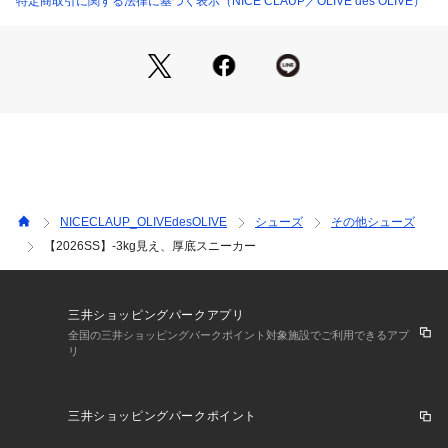
特定商取引に関する法律に基づく表示（NICE CLAUP／OLIVE des OLIVE）
＜ お気に入り追加がおすすめ ＞            
・「?お気に入りに追加」で再入荷・ラスト１点・値下げなど
の通知を受け取ることができます。            
・「?お気に入りブランドに追加」で新商品・再入荷・セール
などお得な情報を受け取ることができます。            
※撮影時の光の関係で、画面上の画像と実際のお色とでは若干
の色差が生じる可能性がございます。            
また、ご覧いただいているモニター画面や、お使いのブラウザ
によっても、            
NICECLAUP_OLIVEdesOLIVE
シューズ
その他シューズ
お色の違いがございますことをあらかじめご了承くださいま
【2026SS】-3kg見え、厚底スニーカー
せ。    
三井ショッピングパークアプリ
全国の三井ショッピングパークポイント対象施設でご利用できるアプ
リ
三井ショッピングパークポイント