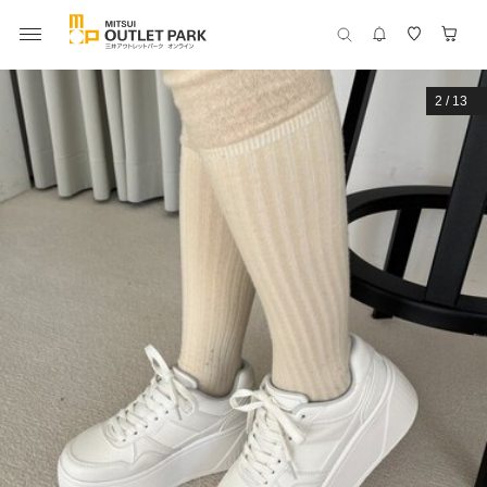
2
/
13