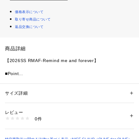
価格表示について
取り寄せ商品について
返品交換について
商品詳細
【2026SS RMAF-Remind me and forever】
■Point
・スタイルアップが叶う厚底スニーカー!
・ボリュームがあるソールながら安定感があり歩きやすさ◎
・シンプルなデザインでどんなコーデにも合わせやすい
サイズ詳細
性別：
レディース
・トレンドのルーズソックスとミニボトムのスタイリングで韓
カテゴリー：
シューズ
 ＞ 
その他シューズ
素材：甲材:合成皮革 底材:合成底
国スポーティーな雰囲気に♪
生産国：中国
レビュー
・カーゴパンツやデニムパンツでカジュアルストリートなテイ
商品番号：
1087600002517 
（モール）
0件
ストも◎
5061130040 （ショップ）