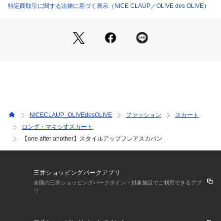
■オススメスタイリング
特定商取引に関する法律に基づく表示（NICE CLAUP／OLIVE des OLIVE）
コンパクトなトップスやリブニットを合わせて、バランスの良
いコーデに。
ブラウスやリボントップスと合わせて、とことんガーリーに着
こなすのもおすすめ。
スニーカーでカジュアルに、ブーツやミュールで女性らしくま
とめるのも◎。
＝＝＝＝＝＝＝＝＝＝＝＝＝＝＝＝＝＝＝＝＝＝＝＝＝
NICECLAUP_OLIVEdesOLIVE
ファッション
スカート
裏地:あり
ロング・マキシ丈スカート
伸縮性：あり
【one after another】スタイルアップフレアスカパン
生地の厚さ：普通
生地の重さ：普通
洗濯：手洗いウエット
＝＝＝＝＝＝＝＝＝＝＝＝＝＝＝＝＝＝＝＝＝＝＝＝＝
三井ショッピングパークアプリ
全国の三井ショッピングパークポイント対象施設でご利用できるアプ
《気になるアイテムはお気に入り登録がおすすめ》
リ
・お気に入り登録した商品はメニューの「?お気に入り」ボタ
ンから、一覧表示することが出来ます。