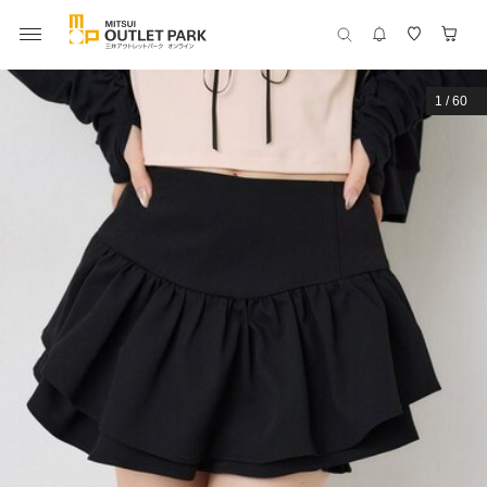
1
/
60