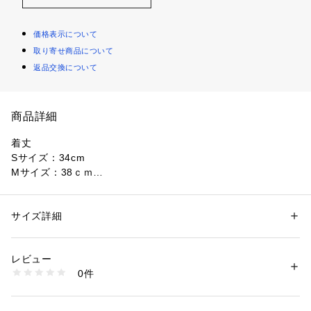
価格表示について
取り寄せ商品について
返品交換について
商品詳細
着丈
Sサイズ：34cm
Mサイズ：38ｃｍ
~NICECLAUP 2026 Early Summer Collection~
サイズ詳細
性別：
レディース
ティアードデザインがポイントのスカパン。
カテゴリー：
ファッション
 ＞ 
スカート
 ＞ 
ロング・マキシ丈スカート
素材：【ドット/オフホワイト/ブラック】表地：ポリエステル78%　レー
見た目はスカートながら、インナーがフリルショーパン仕様で
ヨン17%　ポリウレタン5%　裏地：ポリエステル100%
レビュー
安心して着用できるのも嬉しいポイント◎
【ブラウン系その他】表地：ポリエステル97%　レーヨン3%　裏地：ポ
0件
ハイウエスト＆サイドが斜めに上がっているデザインなので
リエステル100%
生産国：中国
足長効果も抜群でスタイルアップも叶う一枚です。
商品番号：
1087600003707 
（モール）
0161010330 （ショップ）