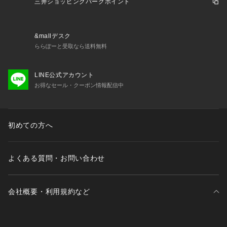
・完売商品の再入荷情報を受け取ることが出来ます。
三井ショッピングパークポイント
パソコンの場合・・・「カートに入れる」ボタン横に表示され
ている「?」をクリックしてください。
スマートフォンの場合・・・商品画像右上に表示されている
&mallデスク
「?」をタップしてください。
ららぽーと受取なら送料無料
《PALCLOSETアプリのブランドフォローがおすすめ》
LINE公式アカウント
・新商品やお得な情報をいち早くcheckする事が出来ます。
お得なセール・クーポン情報配信中
・スタッフコーディネートや店舗ごとのブログをお楽しみ頂け
ます。
※キャンペーンやフェアにより価格が変動する場合がございま
初めての方へ
す。
※照明やパソコンなどの環境により、製品と画像のカラーがや
や異なって見える場合もございます。
よくある質問・お問い合わせ
※サンプルで撮影している為、実際の商品と若干仕様が異なる
場合がございます。
会社概要・利用規約など
《返品・交換について》
・着用後、洗濯後の返品・交換は致しかねます。
・商品到着後、着用前に商品状態のご確認をお願い致します。
三井不動産が展開する商業施設一覧