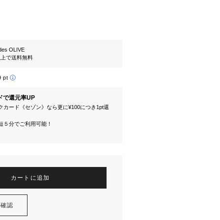
es OLIVE
円以上で送料無料
9 pt
ドで還元率UP
カード《セゾン》なら更に¥100につき1pt還
短５分でご利用可能！
カートに追加
を確認