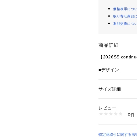
価格表示につ
取り寄せ商品
返品交換につ
商品詳細
【2026SS contin
■デザイン
・バックに施され
こから見てもキャ
・ロゴのワッペン
サイズ詳細
性別：
レディース
ふちの刺しゅうデ
カテゴリー：
ファッ
素材：本体ポリエステ
ラスします。
ル71% コットン26
レビュー
・左下には手書き
0%
0件
えて、女の子らし
生産国：中国
クスタイルに仕上
商品番号：
10876000
・ゆるっと着られ
0861060610 （シ
見せとラフなこな
特定商取引に関する法律に基