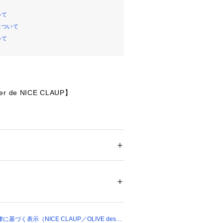
いて
について
いて
uer de NICE CLAUP】
た大きめのワッペンロゴが、360度ど
ッチーで可愛いビッグTシャツ。
には爽やかなドット柄があしらわれ、
ザインが立体感のあるアクセントをプ
ション
 ＞ 
トップス
 ＞ 
その他トップス
ル65% コットン35% リブ部分ポリエステ
% ポリウレタン3% 別布部分ポリエステル10
風のハートとメッセージ刺しゅうを添
さをさりげなく詰め込んだ拘りのバッ
げました?
03749 
（モール）
るオーバーサイズシルエットで、華奢
ョップ）
れ感を同時に叶えてくれます。
づく表示（NICE CLAUP／OLIVE des