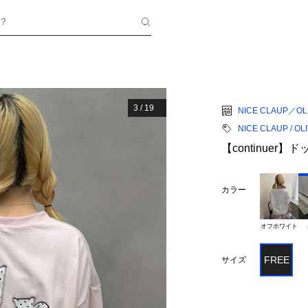
？
3
/
19
NICE CLAUP／OLI
NICE CLAUP / OL
【continuer】ド
カラー
オフホワイト
FREE
サイズ