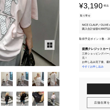
¥3,190
税込
取り寄せ
NICE CLAUP／OLIVE d
購入合計金額4,990
取得予定ポイント数：
2
提携クレジットカー
三井ショッピングパーク
元！
お申し込み完了後、最
今すぐお申し込み
店舗在庫