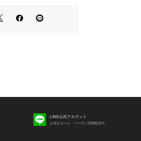
ショートパンツを合わせ、ボトムスを
ンピース風に着こなす王道の韓国スト
イチオシ。
ウェットパンツやワイドデニムと合わ
今っぽいボーイズライクなカジュアル
す。
きりとインして、後ろの大きなロゴデ
たメリハリのあるスタイリングもオス
＝＝＝＝＝＝＝＝＝＝＝＝＝＝＝＝＝
クややあり
LINE公式アカウント
＝＝＝＝＝＝＝＝＝＝＝＝＝＝＝＝＝
お得なセール・クーポン情報配信中