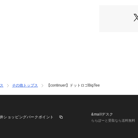
OLIVE）
■スタイリング
・ミニスカートや
すっぽり隠してワ
リートスタイルが
・画像のようにス
せれば、ルーズで
コーデが完成しま
・フロントをすっ
ザインを主役にし
スメです。
＝＝＝＝＝＝＝＝
ス
その他トップス
【continuer】ドットロゴBigTee
＝＝＝＝＝＝
洗濯方法：手洗い
透け感：オフ/ピン
裏地：なし
伸縮性：あり
&mallデスク
井ショッピングパークポイント
＝＝＝＝＝＝＝＝
ららぽーと受取なら送料無料
＝＝＝＝＝＝