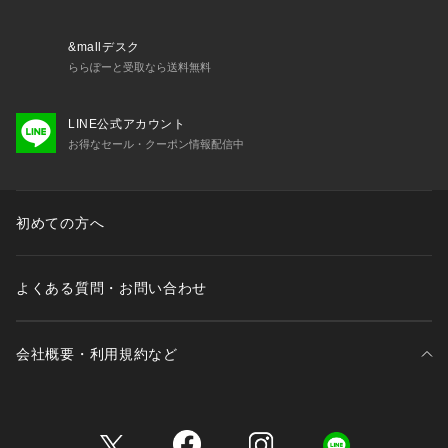
ている「?」をクリックしてください。
スマートフォンの場合・・・商品画像右上に表示されている
「?」をタップしてください。
&mallデスク
ららぽーと受取なら送料無料
《PALCLOSETアプリのブランドフォローがおすすめ》
・新商品やお得な情報をいち早くcheckする事が出来ます。
LINE公式アカウント
・スタッフコーディネートや店舗ごとのブログをお楽しみ頂け
お得なセール・クーポン情報配信中
ます。
※キャンペーンやフェアにより価格が変動する場合がございま
す。
初めての方へ
※照明やパソコンなどの環境により、製品と画像のカラーがや
や異なって見える場合もございます。
※サンプルで撮影している為、実際の商品と若干仕様が異なる
よくある質問・お問い合わせ
場合がございます。
《返品・交換について》
会社概要・利用規約など
・着用後、洗濯後の返品・交換は致しかねます。
・商品到着後、着用前に商品状態のご確認をお願い致します。
三井不動産が展開する商業施設一覧