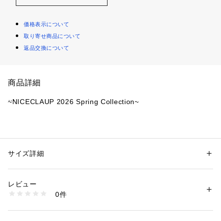
価格表示について
取り寄せ商品について
返品交換について
商品詳細
~NICECLAUP 2026 Spring Collection~
大きめ肩リボンがポイントのキャミソール
コンパクトな丈感なので、シャツやカーディガンのインナーに
もピッタリ◎
サイズ詳細
性別：
レディース
肩紐はアジャスターで調節できます。
カテゴリー：
ファッション
 ＞ 
トップス
 ＞ 
その他トップス
素材：【アイボリー/チャコールグレー】表地：ナイロン100％　裏地/別
カップ付きなので一枚で楽ちんに着られます。
地：ポリエステル100％
レビュー
春のレイヤードコーデに1枚は持っておきたいアイテムです。
【ホワイト系その他】ポリエステル65%、コットン35％　裏地/別地：ポ
0件
リエステル100%
生産国：中国
※リボン、肩紐、カップは取り外し可能です。
商品番号：
1087600003773 
（モール）
0161060111 （ショップ）