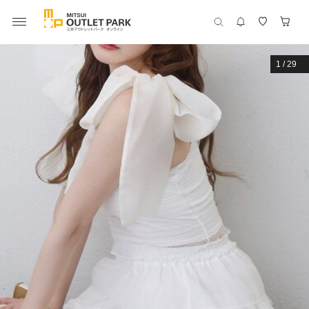
1
/
29