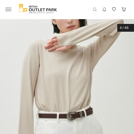
4
/
46