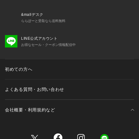
光沢感：なし
生地感：柔らかく軽やかな素材感
＝＝＝＝＝＝＝＝＝＝＝＝＝＝＝＝＝＝＝＝＝＝
&mallデスク
ららぽーと受取なら送料無料
▼ コンセプト
LINE公式アカウント
＜LARUTA＞
お得なセール・クーポン情報配信中
シンプルだけど洗練されていて、それでいて自然体。
着飾るよりも着ていてリラックスできる、そんなお洋服を纏い
たい気分。
初めての方へ
※着用、お取り扱いの際は、商品に付いている品質表示とアテ
ンションタグを必ずご確認ください。
よくある質問・お問い合わせ
【お気に入り登録でお得な情報がいっぱい】
・「商品のお気に入り登録」で再入荷通知や、ラスト1点の通
知、セール通知をいち早く受け取ることができます。
会社概要・利用規約など
・「ブランドのお気に入り登録」で新商品や再入荷など、お得
な情報を受け取ることができます！
三井不動産が展開する商業施設一覧
※店舗の入荷時期は商品によって異なります。
店頭の在庫状況につきましては各店舗にてお問い合わせくださ