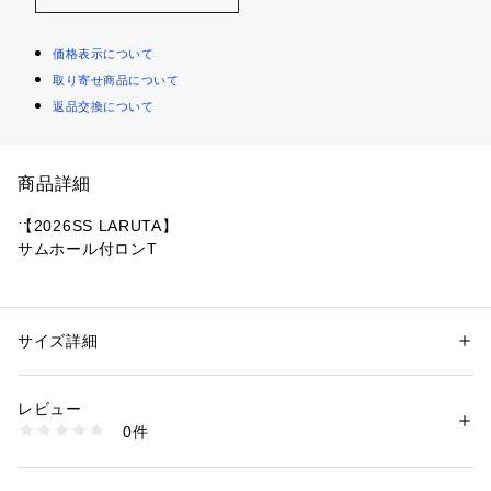
価格表示について
取り寄せ商品について
返品交換について
商品詳細
【2026SS LARUTA】
サムホール付ロンT
※写真はサンプルのため、裾がメロー始末となっております
が、実物はロック始末に変更になります。
サイズ詳細
性別：
レディース
■Design
カテゴリー：
ファッション
 ＞ 
トップス
 ＞ 
その他トップス
素材：レーヨン50％　コットン45％　ポリウレタン5％
シンプルさの中に、さりげないニュアンスを効かせたサムホー
生産国：中国
レビュー
ル付きロングスリーブTシャツ。
商品番号：
1087600003793 
（モール）
0件
ややゆとりのあるシルエットと、身体のラインを拾いすぎない
3061060200 （ショップ）
落ち感が特徴で、自然体で着られる一枚です。
袖口にはサムホールを施し、手元に軽いアクセントをプラス。