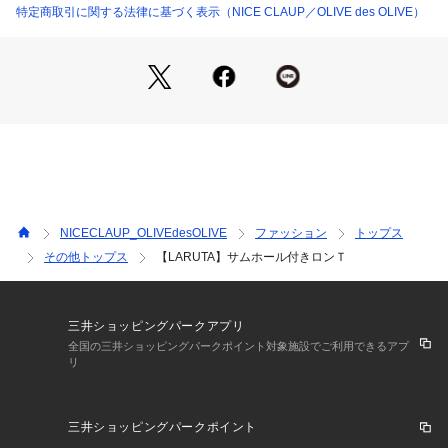
一枚で着ても、レイヤードしてもバランスが取りやすく、シー
特定商取引に関する法律に基づく表示（NICE CLAUP／OLIVE des OLIVE）
ズンを問わず活躍します。
無駄を削ぎ落としたデザインだからこそ、素材感とシルエット
の美しさが際立つアイテムです。
■Styling
チュールスカートやサテン素材のボトムスと合わせることで、
カジュアルすぎない抜け感のあるスタイリングに。
ジャケットやベストのインナーとしても使いやすく、袖口から
覗くサムホールデザインがさりげないポイントになります。
デニムやスラックスと合わせたミニマルな着こなしもおすすめ
NICECLAUP_OLIVEdesOLIVE
ファッション
トップス
で、デイリーからきれいめまで幅広く対応します。
その他トップス
【LARUTA】サムホール付きロンＴ
■Fabric
柔らかく肌なじみの良い素材を使用。
落ち感のある滑らかな肌あたりです。
三井ショッピングパークアプリ
全国の三井ショッピングパークポイント対象施設でご利用できるアプ
リ
＝＝＝＝＝＝＝＝＝＝＝＝＝＝＝＝＝＝＝＝＝＝
透け感：ややあり（淡色）
裏地：なし
三井ショッピングパークポイント
伸縮性：あり