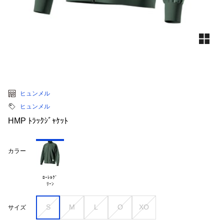
ヒュンメル
ヒュンメル
HMP ﾄﾗｯｸｼﾞｬｹｯﾄ
カラー
ﾛｰﾚﾙｸﾞ

S
M
L
O
XO
サイズ