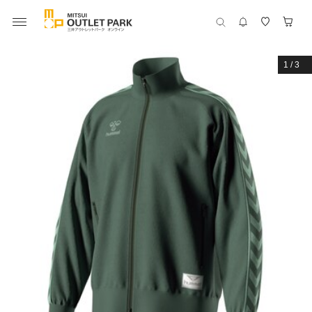
1
/
3