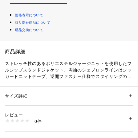
価格表示について
取り寄せ商品について
返品交換について
商品詳細
ストレッチ性のあるポリエステルジャージニットを使用したフ
ルジップスタンドジャケット。両袖のシェブロンラインはジャ
ガードニットテープ、逆開ファスナー仕様でスタイリングのポ
イントに。胸にはヒュンメルロゴを刺繍し、裾にはhummel P
LAYのネームを配置。右真ん中にはユーティリティポケットを
配置しました。バックの裾にはヒュンメルのブランドミッショ
サイズ詳細
性別：
レディース
メンズ
ン『change the world through sport』をデンマーク語で刺繍
カテゴリー：
ファッション
 ＞ 
トップス
 ＞ 
ジャージ
素材：素材：<本体>ポリエステル100% <リブ部分>ポリエステル95%･ポ
しました。セットアップのアイテムはトラックパンツ（HAT21
リウレタン5% <仕様>吸汗速乾,軽量,ストレッチ
レビュー
21P,2122P)がおすすめです
生産国：中国製
0件
商品番号：
1087700000045 
（モール）
HAT2121-562 （ショップ）