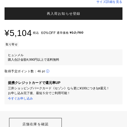
サイズ詳細を見る
再入荷お知らせ登録
¥5,104
¥12,760
60%OFF
税込
通常価格
取り寄せ
ヒュンメル
購入合計金額4,990円以上で送料無料
取得予定ポイント数：
46 pt
提携クレジットカードで還元率UP
三井ショッピングパークカード《セゾン》なら更に¥100につき1pt還元！
お申し込み完了後、最短５分でご利用可能！
今すぐお申し込み
店舗在庫を確認