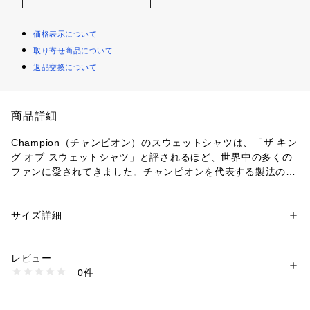
価格表示について
取り寄せ商品について
返品交換について
商品詳細
Champion（チャンピオン）のスウェットシャツは、「ザ キン
グ オブ スウェットシャツ」と評されるほど、世界中の多くの
ファンに愛されてきました。チャンピオンを代表する製法の
「REVERSE WEAVE（リバースウィーブ）」。洗うほどにタ
フになり、着こむほどに独特の風合いや味が出る裏起毛素材を
使用した「REVERSE WEAVE 11.5oz. Terry Fleece（リバー
サイズ詳細
性別：
レディース
メンズ
スウィーブ 11.5オンス テリーフリース）」シリーズのスウェ
カテゴリー：
ファッション
 ＞ 
パンツ
 ＞ 
その他パンツ
ットパンツです。コットン素材は環境に配慮して生産されたサ
レビュー
ステナブルなアメリカ綿を100％使用。本来は縦方向に使われ
商品番号：
1088000000052 
（モール）
0件
る生地を横方向に使用する「REVERSE WEAVE」製法によっ
C8-C205 （ショップ）
て縦の生地の縮みを防ぐと同時に、股下部分にガゼットリブを
付けることで動きやすさに配慮しています。脇ポケットから下