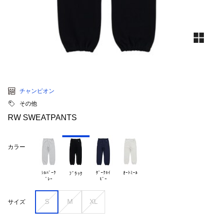
チャンピオン
その他
RW SWEATPANTS
カラー
ｼﾙﾊﾞｰｸ

ﾀﾞｰｸﾈｲ

ｵｰﾄﾐｰﾙ
ﾌﾞﾗｯｸ
S
M
XL
サイズ