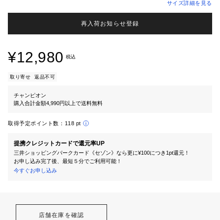
サイズ詳細を見る
再入荷お知らせ登録
¥12,980
税込
取り寄せ
返品不可
チャンピオン
購入合計金額4,990円以上で送料無料
取得予定ポイント数：
118 pt
提携クレジットカードで還元率UP
三井ショッピングパークカード《セゾン》なら更に¥100につき1pt還元！
お申し込み完了後、最短５分でご利用可能！
今すぐお申し込み
店舗在庫を確認