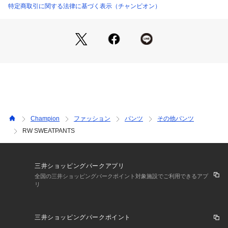
をシームレスにしているので、脱ぎ着がスムーズです。ウエス
特定商取引に関する法律に基づく表示（チャンピオン）
トと裾口はゴム仕様で、膝と裾口にゆとりを持たせたシルエッ
トです。右ヒップポケットにブランドカラーのChampionロゴ
刺繍入り。ネームタグは1970年代モデルの「青単タグ（青単
色タグ）」を採用しています。同素材を使用したスウェットシ
ャツ（C8-C016、C8-C017）、フーデッドスウェットシャツ
（C8-C111、C8-C112）、ジップフーデッドスウェットシャツ
（C8-C113）も展開しているので、セットアップでの着用もオ
ススメです。
Champion
ファッション
パンツ
その他パンツ
RW SWEATPANTS
三井ショッピングパークアプリ
全国の三井ショッピングパークポイント対象施設でご利用できるアプ
リ
三井ショッピングパークポイント