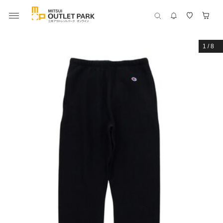
1
/
8