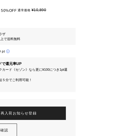
¥10,890
50%OFF
通常価格
ラザ
円以上で送料無料
9 pt
ドで還元率UP
カード《セゾン》なら更に¥100につき1pt還
短５分でご利用可能！
再入荷お知らせ登録
を確認