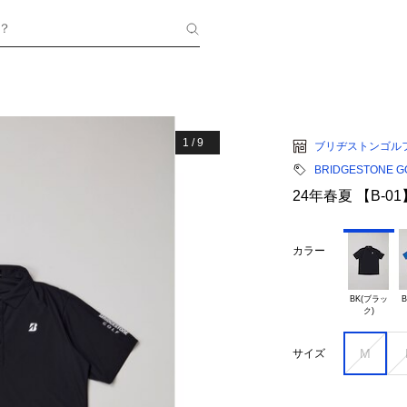
？
1
/
9
ブリヂストンゴル
BRIDGESTONE G
24年春夏 【B-0
カラー
BK(ブラッ

B
M
サイズ