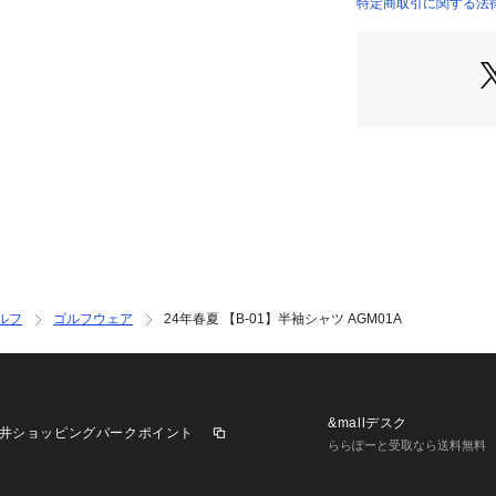
LL：身長175～18
特定商取引に関する法
3L：身長175～18
実寸(cm)
M：身巾52、身丈7
L：身巾55、身丈7
LL：身巾58、身丈7
3L：身巾61、身丈7
ルフ
ゴルフウェア
24年春夏 【B-01】半袖シャツ AGM01A
&mallデスク
井ショッピングパークポイント
ららぽーと受取なら送料無料