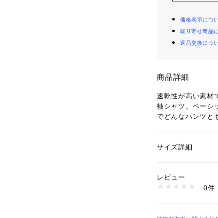
価格表示につ
取り寄せ商品
返品交換につ
商品詳細
速乾性が高い素材
袖シャツ。ベーシ
でどんなパンツと
ポイントです。
機能：HYPER速
サイズ詳細
性別：
メンズ
混　率：本体:ポリ
カテゴリー：
アウト
原産国：日本
レビュー
商品番号：
10881000
0件
対象範囲(cm)
AGM01A （ショップ
M：身長165～17
L：身長175～185