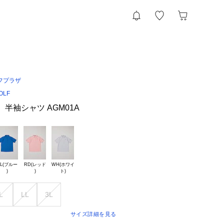
フプラザ
OLF
1】半袖シャツ AGM01A
L(ブルー

RD(レッド

WH(ホワイ

L
LL
3L
サイズ詳細を見る