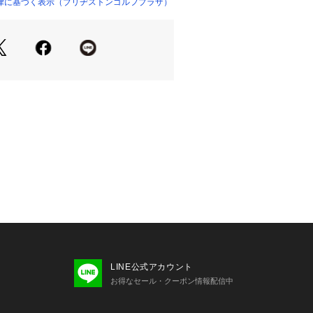
5、チェスト104～112
律に基づく表示（ブリヂストンゴルフプラザ）
5、チェスト110～118
0/72、肩巾43、袖丈23
2/74、肩巾45、袖丈24
4/76、肩巾47、袖丈25
6/78、肩巾49、袖丈26
LINE公式アカウント
お得なセール・クーポン情報配信中