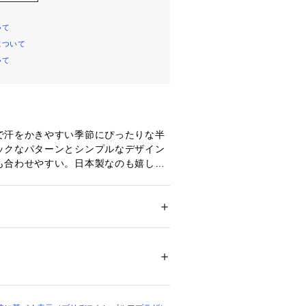
いて
について
いて
で汗をかきやすい季節にぴったりな半
ックなパターンとシンプルなデザイン
も合わせやすい。日本製なのも嬉しい
乾、UVカット
エステル100％
ドア・スポーツ
 ＞ 
ゴルフ
 ＞ 
ゴルフウェア
00050 
（モール）
）
5、チェスト88～96
、チェスト96～104