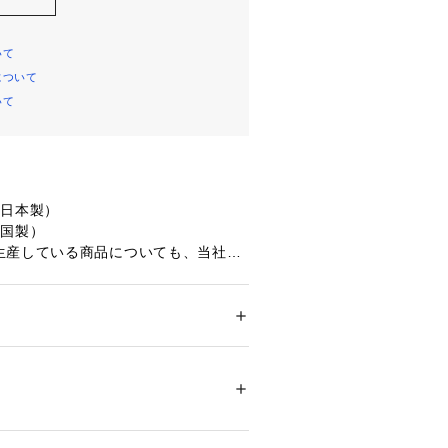
いて
について
いて
日本製）

国製）

生産している商品についても、当社同
おります。

 オリジナルライトラバーグリップ

ブラック・グレー)（GBX0K）

ドア・スポーツ
 ＞ 
ゴルフ
 ＞ 
その他ゴルフグ


Y

最大化しつかまりの良さを追求

00122 
（モール）
ップ）
やすく、グリーンまで運べる

日発売】