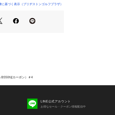
律に基づく表示（ブリヂストンゴルフプラザ）
a BS50h](カーボン）＃4
LINE公式アカウント
お得なセール・クーポン情報配信中