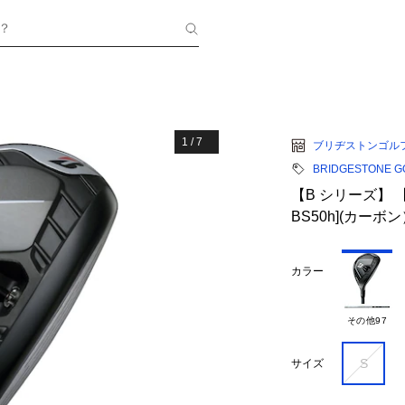
？
1
/
7
ブリヂストンゴル
BRIDGESTONE G
【B シリーズ】 【2
BS50h](カーボ
カラー
その他97
S
サイズ