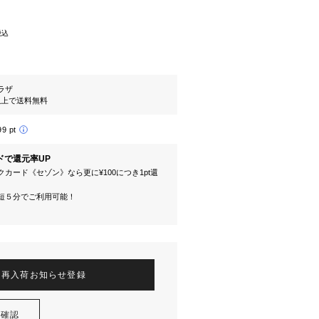
税込
ラザ
円以上で送料無料
99 pt
ドで還元率UP
カード《セゾン》なら更に¥100につき1pt還
短５分でご利用可能！
再入荷お知らせ登録
を確認