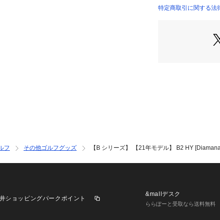
特定商取引に関する法
ルフ
その他ゴルフグッズ
【B シリーズ】 【21年モデル】 B2 HY [Diaman
&mallデスク
井ショッピングパークポイント
ららぽーと受取なら送料無料