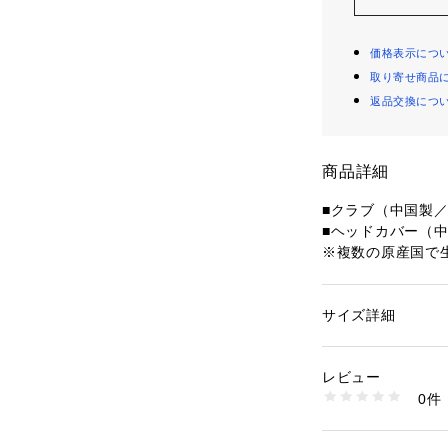
価格表示につ
取り寄せ商品
返品交換につ
商品詳細
■クラブ（中国製／
■ヘッドカバー（中
※複数の原産国で
一基準にて管理して
■グリップ

ブリヂストンゴルフ
サイズ詳細
性別：
メンズ
(バックライン無し/
カテゴリー：
アウト
ッズ
口径 φ60/重さ 42g
レビュー
【Bシリーズ】B2 H
0件
・重心アングルを
商品番号：
10881000
OFNF1US4 （ショ
・ボールが上がり
【2021年9月17