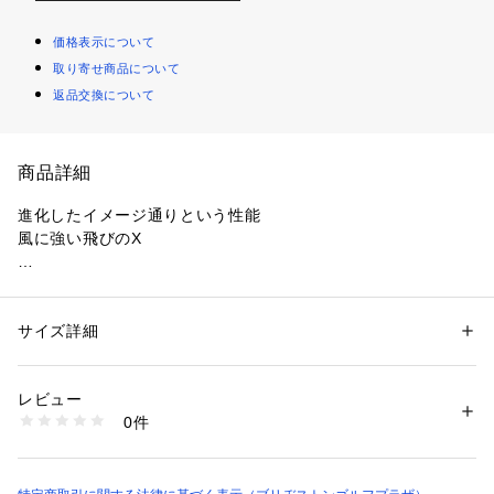
価格表示について
取り寄せ商品について
返品交換について
商品詳細
進化したイメージ通りという性能

風に強い飛びのX

世界のトッププロの高い性能要求に応え続けるTOUR B X/X
S。

ドライバーショットは風に強く、イメージ通りに「運べる」。

サイズ詳細
性別：
メンズ
アプローチショットはフェースに乗り、イメージ通りに「寄
カテゴリー：
アウトドア・スポーツ
 ＞ 
ゴルフ
 ＞ 
その他ゴルフグッズ
る」。

レビュー
進化した「イメージ通り」という性能が、あなたのスコアアッ
商品番号：
1088100000197 
（モール）
0件
プに貢献する。
B6YXJ （ショップ）