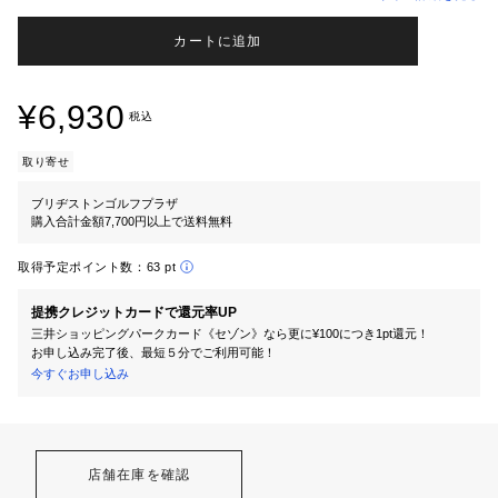
カートに追加
¥6,930
税込
取り寄せ
ブリヂストンゴルフプラザ
購入合計金額7,700円以上で送料無料
取得予定ポイント数：
63 pt
提携クレジットカードで還元率UP
三井ショッピングパークカード《セゾン》なら更に¥100につき1pt還元！
お申し込み完了後、最短５分でご利用可能！
今すぐお申し込み
店舗在庫を確認