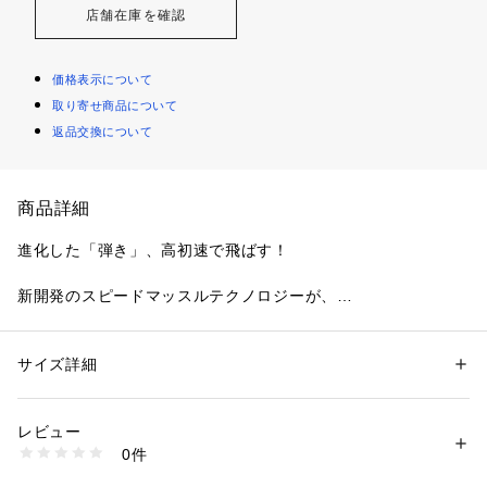
店舗在庫を確認
価格表示について
取り寄せ商品について
返品交換について
商品詳細
進化した「弾き」、高初速で飛ばす！

新開発のスピードマッスルテクノロジーが、

ゴルフボールの効率的な「つぶれ」と素早い復元による「弾
き」を進化させる。

高初速が生み出すモンスター級の飛距離を体感せよ！
サイズ詳細
性別：
レディース
メンズ
カテゴリー：
アウトドア・スポーツ
 ＞ 
ゴルフ
 ＞ 
その他ゴルフグッズ
レビュー
商品番号：
1088100000198 
（モール）
0件
J5GX （ショップ）