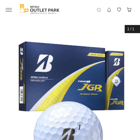
1
/
1