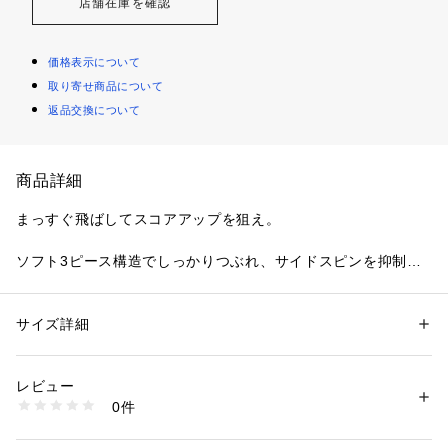
店舗在庫を確認
価格表示について
取り寄せ商品について
返品交換について
商品詳細
まっすぐ飛ばしてスコアアップを狙え。

ソフト3ピース構造でしっかりつぶれ、サイドスピンを抑制。

中弾道設計のディンプルにより、ミスに強く直進性に特化した
ゴルフボール。
サイズ詳細
性別：
レディース
メンズ
カテゴリー：
アウトドア・スポーツ
 ＞ 
ゴルフ
 ＞ 
その他ゴルフグッズ
レビュー
商品番号：
1088100000210 
（モール）
0件
T5WX （ショップ）