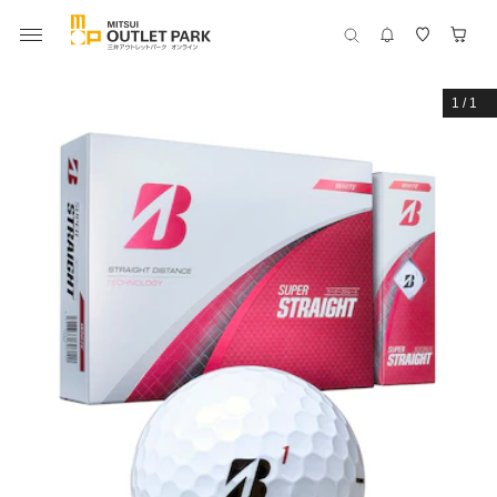
1
/
1