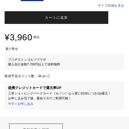
サイズ詳細を見る
カートに追加
¥3,960
税込
取り寄せ
ブリヂストンゴルフプラザ
購入合計金額7,700円以上で送料無料
取得予定ポイント数：
36 pt
提携クレジットカードで還元率UP
三井ショッピングパークカード《セゾン》なら更に¥100につき1pt還元！
お申し込み完了後、最短５分でご利用可能！
今すぐお申し込み