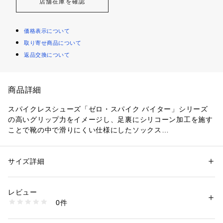
店舗在庫を確認
価格表示について
取り寄せ商品について
返品交換について
商品詳細
スパイクレスシューズ「ゼロ・スパイク バイター」シリーズ
の高いグリップ力をイメージし、足裏にシリコーン加工を施す
ことで靴の中で滑りにくい仕様にしたソックス
■フリーサイズ(25～27cm)
■綿/アクリル/ポリエステル/ポリウレタン/ナイロン
サイズ詳細
性別：
メンズ
■日本製
カテゴリー：
アウトドア・スポーツ
 ＞ 
ゴルフ
 ＞ 
その他ゴルフグッズ
レビュー
※左右あり
商品番号：
1088100000325 
（モール）
0件
SOG520 （ショップ）
レギュラー丈、足底グリップ付き、土踏まずサポート