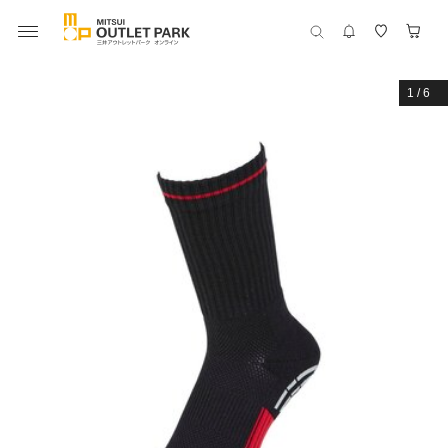
1
/
6