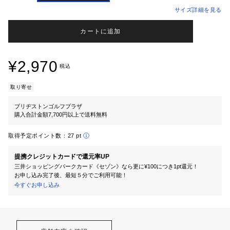
サイズ詳細を見る
カートに追加
¥2,970
税込
取り寄せ
ブリヂストンゴルフプラザ
購入合計金額7,700円以上で送料無料
取得予定ポイント数：
27 pt
提携クレジットカードで還元率UP
三井ショッピングパークカード《セゾン》なら更に¥100につき1pt還元！
お申し込み完了後、最短５分でご利用可能！
今すぐお申し込み