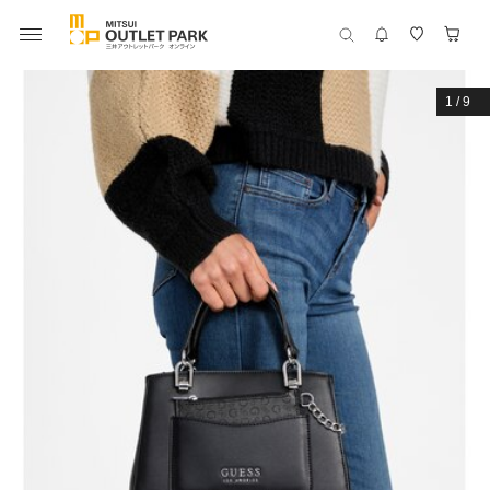
1
/
9