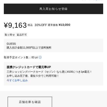
再入荷お知らせ登録
¥9,163
¥13,090
30%OFF
税込
通常価格
取り寄せ
返品不可
GUESS
購入合計金額11,000円以上で送料無料
取得予定ポイント数：
83 pt
提携クレジットカードで還元率UP
三井ショッピングパークカード《セゾン》なら更に¥100につき1pt還元！
お申し込み完了後、最短５分でご利用可能！
今すぐお申し込み
店舗在庫を確認