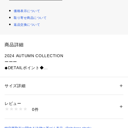
価格表示について
取り寄せ商品について
返品交換について
商品詳細
2024 AUTUMN COLLECTION
ーーー
◆DETAILポイント◆
異素材を組み合わせたデザイン性のあるワンピースです。
カットソーの身頃にオーガンジーの袖をドッキングすること
で、楽な着心地ながらきちんと感を演出しています。
サイズ詳細
性別：
レディース
Iラインシルエットが大人っぽく、1着でコーディネートが完成
カテゴリー：
バッグ
 ＞ 
その他バッグ
する優秀アイテムです。
レビュー
ーーー
商品番号：
1088300000005 
（モール）
0件
145579 （ショップ）
◆FABRICポイント◆
キックバック性に優れたナイロンポリウレタンの2WAYポンチ
です。表面が滑らかで布帛ライクな綺麗見えと伸縮性の良さを