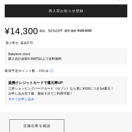
再入荷お知らせ登録
¥14,300
¥28,600
50%OFF
税込
通常価格
取り寄せ
返品不可
Babylone stock
購入合計金額4,990円以上で送料無料
取得予定ポイント数：
130 pt
提携クレジットカードで還元率UP
三井ショッピングパークカード《セゾン》なら更に¥100につき1pt還元！
お申し込み完了後、最短５分でご利用可能！
今すぐお申し込み
店舗在庫を確認