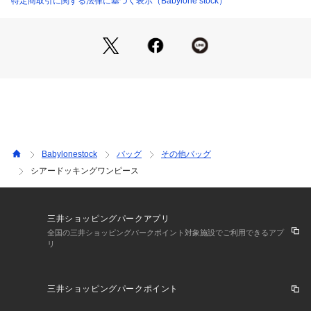
特定商取引に関する法律に基づく表示（Babylone stock）
併せ持ち、軽さとツルツルとした着心地の良い肌触りが魅力の
素材です。
【BABYLONE / バビロン】
"Be myself" 好きな色 好きなかたち 好きな着こなし 自分の好
きは自分だけが知ってる 自分らしい自分を好きでいたい
時代のニュアンスを取り入れながらも まわりにとらわれない
 ブレないしなやかな女性たちへ
Babylonestock
バッグ
その他バッグ
シアードッキングワンピース
三井ショッピングパークアプリ
全国の三井ショッピングパークポイント対象施設でご利用できるアプ
リ
三井ショッピングパークポイント