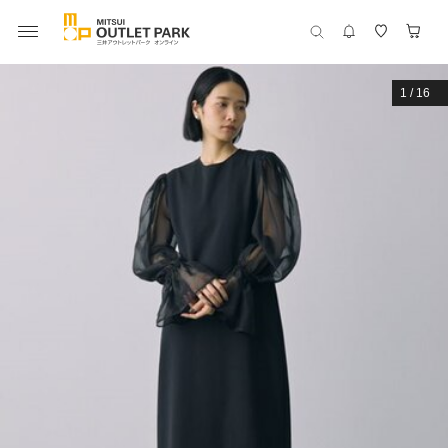
1
/
16