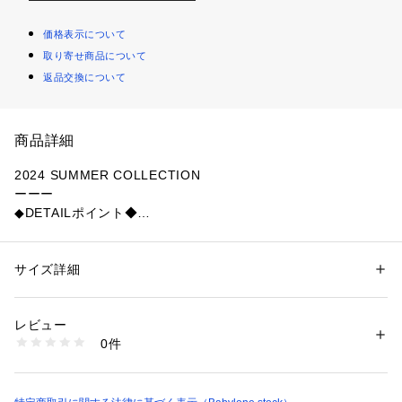
価格表示について
取り寄せ商品について
返品交換について
商品詳細
2024 SUMMER COLLECTION
ーーー
◆DETAILポイント◆
インパクトのあるラメ素材をシアーに編み上げたカシュクール
ニット。程よい光沢のラメ素材と繊細な透け感のある編地が、
女性らしいセンシュアルな雰囲気をプラス。カシュクールタイ
サイズ詳細
性別：
レディース
プのデザインも大人っぽさを演出してくれます。インナーに合
カテゴリー：
ファッション
 ＞ 
トップス
 ＞ 
ニット・セーター
わせるアイテム次第でロングシーズン着用でき、夏の冷房除け
レビュー
や日よけとしてもおすすめです。
商品番号：
1088300000036 
（モール）
0件
ーーー
117174 （ショップ）
◆FABRICポイント◆
イタリア製のラグジュアリーなラメコイル素材を使用。