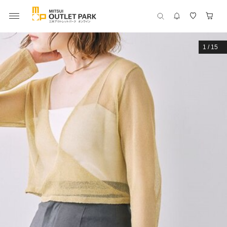
1
/
15