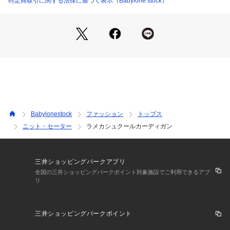
特定商取引に関する法律に基づく表示（Babylone stock）
【BABYLONE / バビロン】
"Be myself" 好きな色 好きなかたち 好きな着こなし 自分の好
きは自分だけが知ってる 自分らしい自分を好きでいたい
時代のニュアンスを取り入れながらも まわりにとらわれない
 ブレないしなやかな女性たちへ
Babylonestock
ファッション
トップス
ニット・セーター
ラメカシュクールカーディガン
三井ショッピングパークアプリ
全国の三井ショッピングパークポイント対象施設でご利用できるアプ
リ
三井ショッピングパークポイント