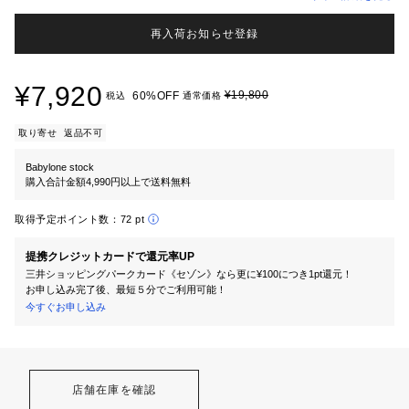
再入荷お知らせ登録
¥7,920
¥19,800
60%OFF
税込
通常価格
取り寄せ
返品不可
Babylone stock
購入合計金額4,990円以上で送料無料
取得予定ポイント数：
72 pt
提携クレジットカードで還元率UP
三井ショッピングパークカード《セゾン》なら更に¥100につき1pt還元！
お申し込み完了後、最短５分でご利用可能！
今すぐお申し込み
店舗在庫を確認