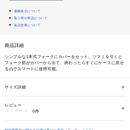
価格表示について
取り寄せ商品について
返品交換について
商品詳細
シンプルな1本式フォークにカバーをセット。ツマミを引くと
フォーク部がカバーから出て、終わったらすぐにケースに戻せ
るのでスマートに使用可能。
サイズ詳細
性別：
メンズ
カテゴリー：
アウトドア・スポーツ
 ＞ 
ゴルフ
 ＞ 
その他ゴルフグッズ
素材：フォーク:亜鉛合金、カバー:合成皮革
生産国：CHINA
レビュー
商品番号：
1088400000110 
（モール）
0件
UN796 （ショップ）