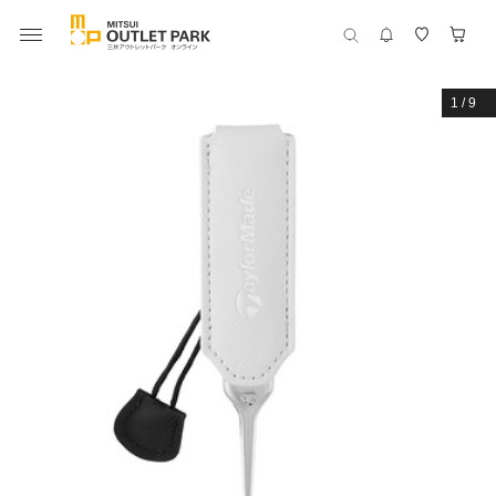
1
/
9