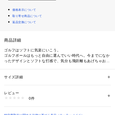
価格表示について
取り寄せ商品について
返品交換について
商品詳細
ゴルフはソフトに気楽にいこう。
ゴルフボールはもっと自由に選んでいい時代へ。今までになか
ったデザインとソフトな打感で、気分も飛距離もあげちゃお
う!ゴルフがもっと楽しくなる『SPEEDSOFT INK(スピードソ
フト インク)』 ボールが新登場。
サイズ詳細
性別：
メンズ
カテゴリー：
アウトドア・スポーツ
 ＞ 
ゴルフ
 ＞ 
その他ゴルフグッズ
レビュー
商品番号：
1088400000340 
（モール）
0件
DW-TH713B （ショップ）