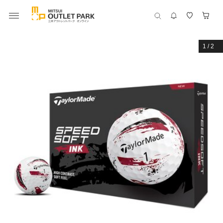
1
/
2