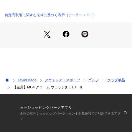
特定商取引に関する法律に基づく表示（テーラーメイド）
TaylorMade
アウトドア・スポーツ
ゴルフ
クラブ単品
【左用】MG4 クローム ウェッジ(DG EX TI)
三井ショッピングパークアプリ
性別：
メンズ
全国の三井ショッピングパークポイント対象施設でご利用できるアプ
カテゴリー：
アウトドア・スポーツ
 ＞ 
ゴルフ
 ＞ 
クラブ単品
リ
商品番号：
1088400000468 
（モール）