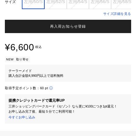
左用/50/S
左用/52/S
左用/54/S
左用/56/S
左用/58/S
サイズ
サイズ詳細を見る
再入荷お知らせ登録
¥6,600
税込
NEW
取り寄せ
テーラーメイド
購入合計金額4,990円以上で送料無料
取得予定ポイント数：
60 pt
提携クレジットカードで還元率UP
三井ショッピングパークカード《セゾン》なら更に¥100につき1pt還元！
お申し込み完了後、最短５分でご利用可能！
今すぐお申し込み