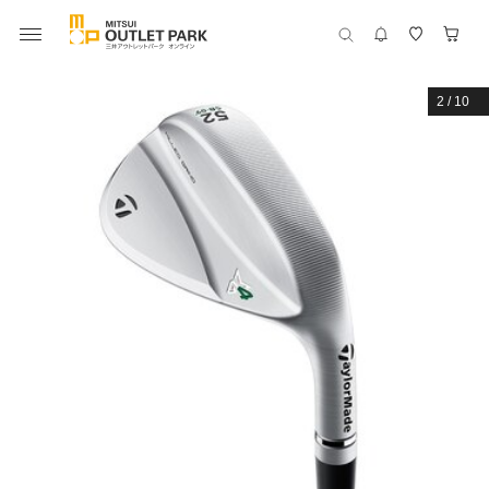
2
/
10