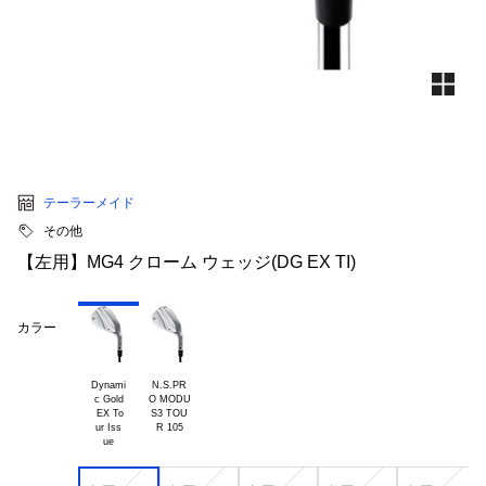
テーラーメイド
その他
【左用】MG4 クローム ウェッジ(DG EX TI)
カラー
Dynami

N.S.PR

c Gold

O MODU

 EX To

S3 TOU

ur Iss
