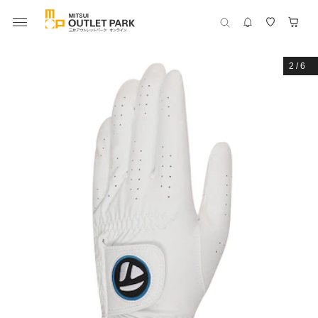
2
/
6