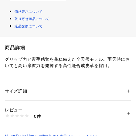
価格表示について
取り寄せ商品について
返品交換について
商品詳細
グリップ力と素手感覚を兼ね備えた全天候モデル。雨天時にお
いても高い摩擦力を発揮する高性能合成皮革を採用。
性別：
メンズ
サイズ詳細
カテゴリー：
アウトドア・スポーツ
 ＞ 
ゴルフ
 ＞ 
その他ゴルフグッズ
素材：甲部・平部:合成皮革
生産国：MYANMAR
商品番号：
1088400000485 
（モール）
レビュー
UN165 （ショップ）
0件