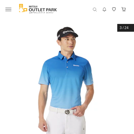
3
/
24