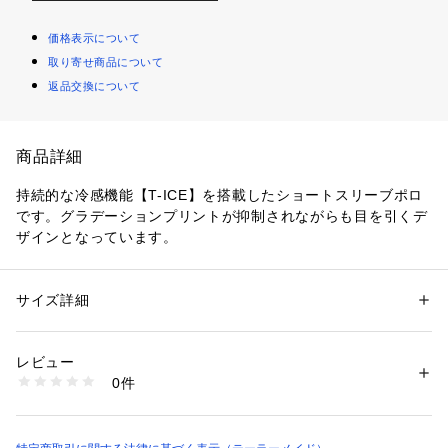
価格表示について
取り寄せ商品について
返品交換について
商品詳細
持続的な冷感機能【T-ICE】を搭載したショートスリーブポロ
です。グラデーションプリントが抑制されながらも目を引くデ
ザインとなっています。
サイズ詳細
性別：
メンズ
カテゴリー：
アウトドア・スポーツ
 ＞ 
ゴルフ
 ＞ 
ゴルフウェア
素材：ポリエステル100%
生産国：THAILAND
レビュー
商品番号：
1088400000529 
（モール）
0件
UN963 （ショップ）