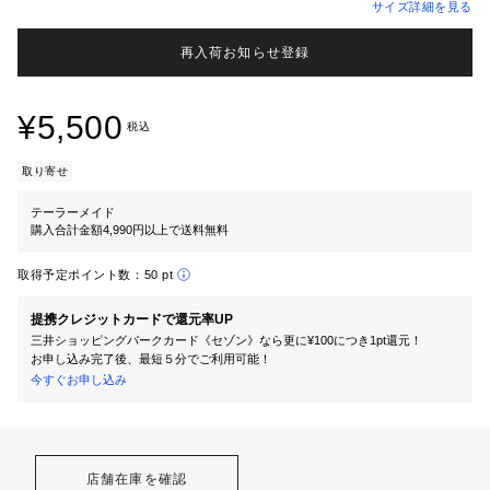
サイズ詳細を見る
再入荷お知らせ登録
¥5,500
税込
取り寄せ
テーラーメイド
購入合計金額4,990円以上で送料無料
取得予定ポイント数：
50 pt
提携クレジットカードで還元率UP
三井ショッピングパークカード《セゾン》なら更に¥100につき1pt還元！
お申し込み完了後、最短５分でご利用可能！
今すぐお申し込み
店舗在庫を確認