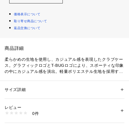
価格表示について
取り寄せ商品について
返品交換について
商品詳細
柔らかめの生地を使用し、カジュアル感を表現したクラブケー
ス。グラフィックロゴとT-BUGロゴにより、スポーティな印象
の中にカジュアル感を演出。軽量ポリエステル生地を採用する
ことで、バッグの軽量化も実現。バッグ上部にグローブ等の小
物を収納できるファスナーポケットを配置。幅広いゴルファー
が使いやすいアイテムです。
サイズ詳細
性別：
レディース
カテゴリー：
アウトドア・スポーツ
 ＞ 
ゴルフ
 ＞ 
その他ゴルフグッズ
素材：ポリエステル
生産国：CHINA
レビュー
商品番号：
1088400000533 
（モール）
0件
UN773 （ショップ）