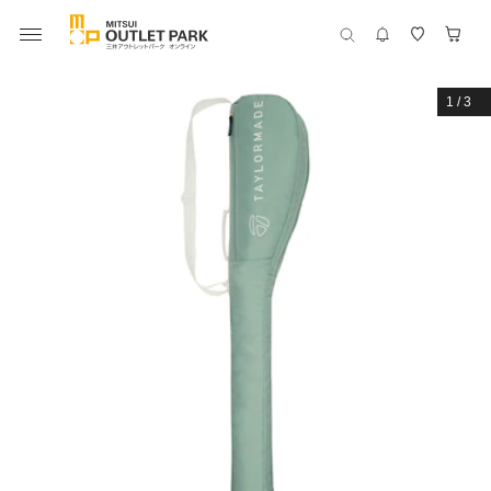
1
/
3